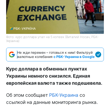
Фото: курс доллара упал на 5 копеек (Виталий Носач, РБК-
Украина)
Не жди перемен – готовься к ним! Фильтруй
валютные колебания
с РБК-Украина в Google
Курс доллара в обменных пунктах
Украины немного снизился. Единая
европейская валюта также подешевела.
Об этом сообщает
РБК-Украина
со
ссылкой на данные мониторинга рынка.