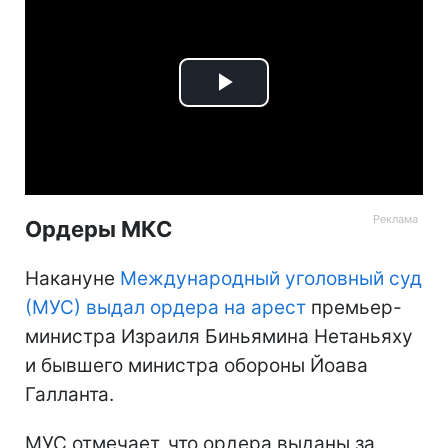
Play
Video
Ордеры МКС
Накануне
Международный уголовный суд
(МУС) выдал ордера на арест
премьер-
министра Израиля Биньямина Нетаньяху
и бывшего министра обороны Йоава
Галланта.
МУС отмечает, что ордера выданы за