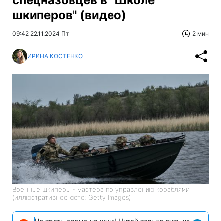
спецназовцев в "Школе
шкиперов" (видео)
09:42 22.11.2024 Пт
2 мин
ИРИНА КОСТЕНКО
Военные шкиперы - мастера по управлению кораблями
(иллюстративное фото: Getty Images)
Не трать время на шум! Читай только суть из