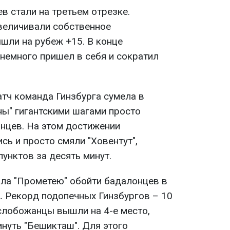
в стали на третьем отрезке.
величивали собственное
шли на рубеж +15. В конце
 немного пришел в себя и сократил
тч команда Гинзбурга сумела в
ны" гигантскими шагами просто
анцев. На этом достижении
ь и просто смяли "Ховентут",
пунктов за десять минут.
ла "Прометею" обойти бадалонцев в
. Рекорд подопечных Гинзбургов – 10
 слобожанцы вышли на 4-е место,
нуть "Бешикташ". Для этого