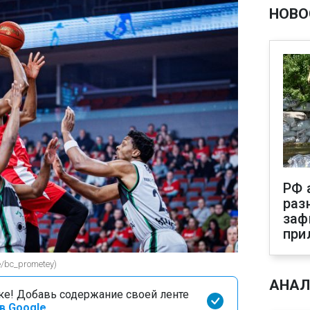
НОВО
РФ 
раз
заф
при
/bc_prometey)
АНАЛ
оке! Добавь содержание своей ленте
в Google