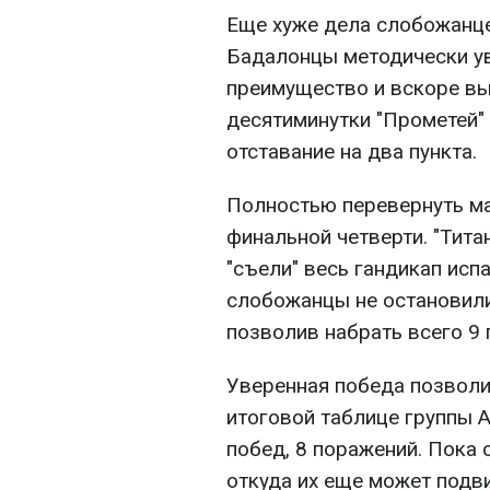
Еще хуже дела слобожанце
Бадалонцы методически у
преимущество и вскоре вы
десятиминутки "Прометей"
отставание на два пункта.
Полностью перевернуть ма
финальной четверти. "Тита
"съели" весь гандикап исп
слобожанцы не остановилис
позволив набрать всего 9 
Уверенная победа позволи
итоговой таблице группы A
побед, 8 поражений. Пока
откуда их еще может подви