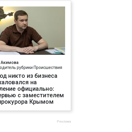
 Акимова
одитель рубрики Происшествия
год никто из бизнеса
жаловался на
ление официально:
ервью с заместителем
прокурора Крымом