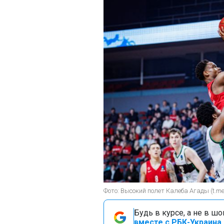
Фото: Высокий полет Калеба Агады (t.me
Будь в курсе, а не в ш
вместе с РБК-Украина 