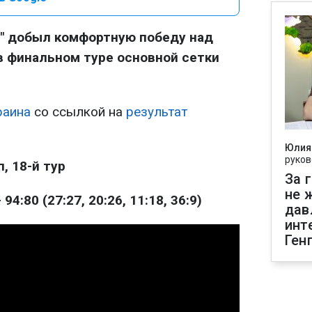
" добыл комфортную победу над
в финальном туре основной сетки
раина
со ссылкой на
результат
Юлия
руков
, 18-й тур
За 
не 
94:80 (27:27, 20:26, 11:18, 36:9)
дав
инт
Ген