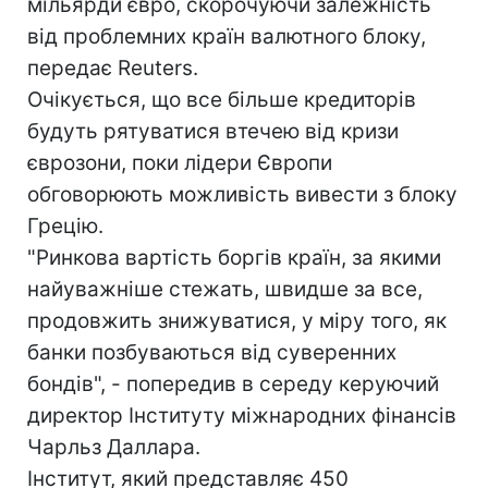
мільярди євро, скорочуючи залежність
від проблемних країн валютного блоку,
передає Reuters.
Очікується, що все більше кредиторів
будуть рятуватися втечею від кризи
єврозони, поки лідери Європи
обговорюють можливість вивести з блоку
Грецію.
"Ринкова вартість боргів країн, за якими
найуважніше стежать, швидше за все,
продовжить знижуватися, у міру того, як
банки позбуваються від суверенних
бондів", - попередив в середу керуючий
директор Інституту міжнародних фінансів
Чарльз Даллара.
Інститут, який представляє 450