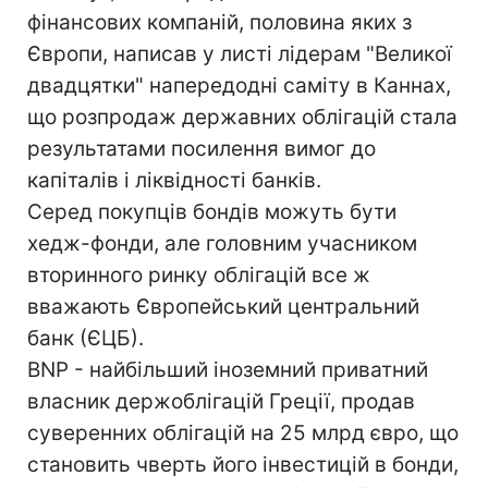
фінансових компаній, половина яких з
Європи, написав у листі лідерам "Великої
двадцятки" напередодні саміту в Каннах,
що розпродаж державних облігацій стала
результатами посилення вимог до
капіталів і ліквідності банків.
Серед покупців бондів можуть бути
хедж-фонди, але головним учасником
вторинного ринку облігацій все ж
вважають Європейський центральний
банк (ЄЦБ).
BNP - найбільший іноземний приватний
власник держоблігацій Греції, продав
суверенних облігацій на 25 млрд євро, що
становить чверть його інвестицій в бонди,