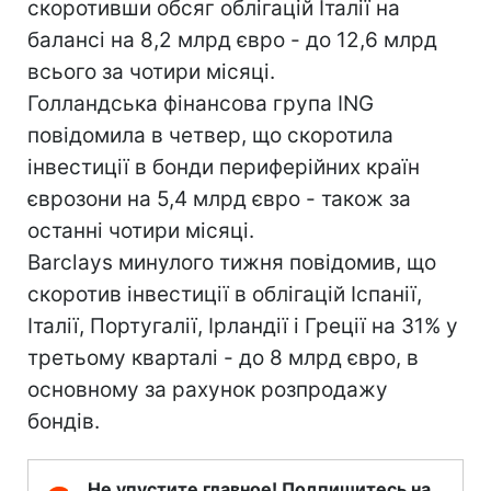
скоротивши обсяг облігацій Італії на
балансі на 8,2 млрд євро - до 12,6 млрд
всього за чотири місяці.
Голландська фінансова група ING
повідомила в четвер, що скоротила
інвестиції в бонди периферійних країн
єврозони на 5,4 млрд євро - також за
останні чотири місяці.
Barclays минулого тижня повідомив, що
скоротив інвестиції в облігацій Іспанії,
Італії, Португалії, Ірландії і Греції на 31% у
третьому кварталі - до 8 млрд євро, в
основному за рахунок розпродажу
бондів.
Не упустите главное! Подпишитесь на