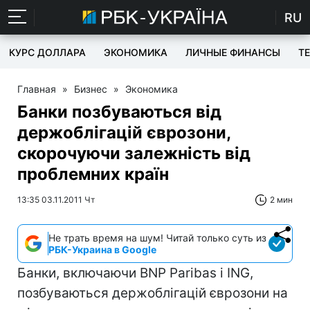
RU
КУРС ДОЛЛАРА
ЭКОНОМИКА
ЛИЧНЫЕ ФИНАНСЫ
T
Главная
»
Бизнес
»
Экономика
Банки позбуваються від
держоблігацій єврозони,
скорочуючи залежність від
проблемних країн
13:35 03.11.2011 Чт
2 мин
Не трать время на шум! Читай только суть из
РБК-Украина в Google
Банки, включаючи BNP Paribas і ING,
позбуваються держоблігацій єврозони на