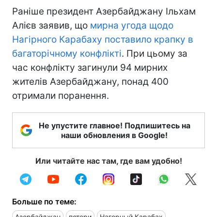
Раніше президент Азербайджану Ільхам
Алієв заявив, що
мирна угода щодо
Нагірного Карабаху поставило крапку в
багаторічному конфлікті
. При цьому за
час конфлікту загинули 94 мирних
жителів Азербайджану, понад 400
отримали поранення.
Не упустите главное! Подпишитесь на
наши обновления в Google!
Или читайте нас там, где вам удобно!
Больше по теме:
Азербайджан
потери
Нагорный Карабах