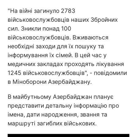
"На війні загинуло 2783
військовослужбовців наших Збройних
сил. Зникли понад 100
військовослужбовців. Вживаються
необхідні заходи для їх пошуку та
інформування їх сімей. В цей час у
медичних закладах проходять лікування
1245 військовослужбовців", - повідомили
в Міноборони Азербайджану.
В майбутньому Азербайджан планує
представити детальну інформацію про
імена, дати народження, звання та
маршруті загиблих військових.