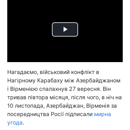
Play
Video
Нагадаємо, військовий конфлікт в
Нагірному Карабаху між Азербайджаном
і Вірменією спалахнув 27 вересня. Він
тривав півтора місяця, після чого, в ніч на
10 листопада, Азербайджан, Вірменія за
посередництва Росії підписали
мирна
угода
.