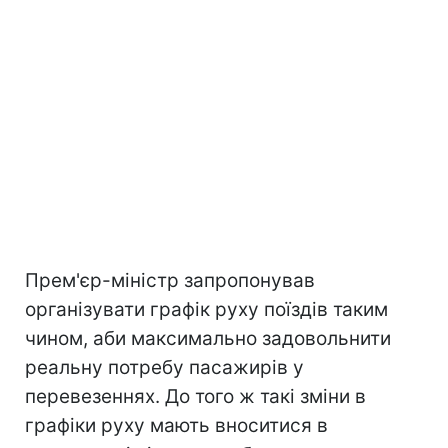
Прем'єр-міністр запропонував
організувати графік руху поїздів таким
чином, аби максимально задовольнити
реальну потребу пасажирів у
перевезеннях. До того ж такі зміни в
графіки руху мають вноситися в