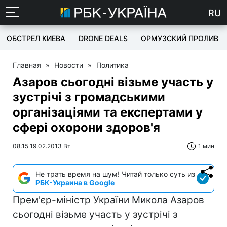
RU
ОБСТРЕЛ КИЕВА
DRONE DEALS
ОРМУЗСКИЙ ПРОЛИВ
Главная
»
Новости
»
Политика
Азаров сьогодні візьме участь у
зустрічі з громадськими
організаціями та експертами у
сфері охорони здоров'я
08:15 19.02.2013 Вт
1 мин
Не трать время на шум! Читай только суть из
РБК-Украина в Google
Прем'єр-міністр України
Микола Азаров
сьогодні візьме участь у зустрічі з