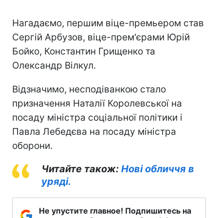
Нагадаємо, першим віце-премьером став
Сергій Арбузов, віце-прем'єрами Юрій
Бойко, Константин Грищенко та
Олександр Вілкул.
Відзначимо, несподіванкою стало
призначення Наталії Королевської на
посаду міністра соціальної політики і
Павла Лебедєва на посаду міністра
оборони.
Читайте також:
Нові обличчя в
уряді.
Не упустите главное! Подпишитесь на