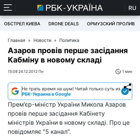
RU
ОБСТРЕЛ КИЕВА
DRONE DEALS
ОРМУЗСКИЙ ПРОЛИВ
Главная
»
Новости
»
Политика
Азаров провів перше засідання
Кабміну в новому складі
15:08 24.12.2012 Пн
1 мин
Не трать время на шум! Читай только суть из
РБК-Украина в Google
Прем'єр-міністр України Микола Азаров
провів перше засідання Кабінету
міністрів України в новому складі. Про це
повідомляє "5 канал".