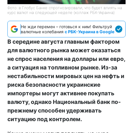
Фото: в Глобус Банке спрогнозировали, что будет влиять на
курс валют на следующей неделе (коллаж РБК-Украина)
Не жди перемен – готовься к ним! Фильтруй
валютные колебания
с РБК-Украина в Google
В середине августа главным фактором
для валютного рынка может оказаться
не спрос населения на доллары или евро,
а ситуация на топливном рынке. Из-за
нестабильности мировых цен на нефть и
риска безопасности украинские
импортеры могут активнее покупать
валюту, однако Национальный банк по-
прежнему способен удерживать
ситуацию под контролем.