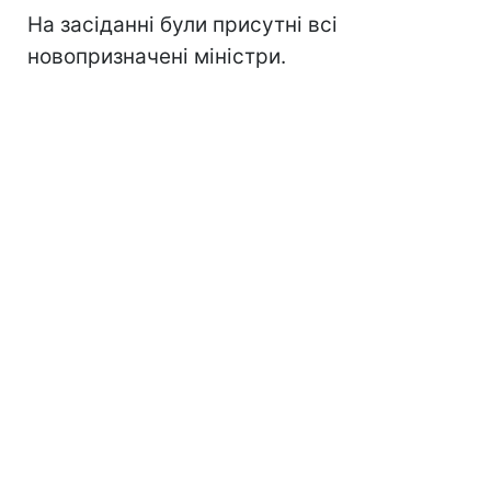
На засіданні були присутні всі
новопризначені міністри.