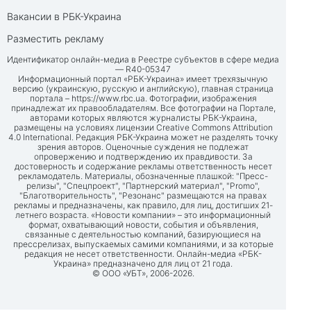
Вакансии в РБК-Украина
Разместить рекламу
Идентификатор онлайн-медиа в Реестре субъектов в сфере медиа
— R40-05347
Информационный портал «РБК-Украина» имеет трехязычную
версию (украинскую, русскую и английскую), главная страница
портала –
https://www.rbc.ua
. Фотографии, изображения
принадлежат их правообладателям. Все фотографии на Портале,
авторами которых являются журналисты РБК-Украина,
размещены на условиях лицензии Creative Commons Attribution
4.0 International. Редакция РБК-Украина может не разделять точку
зрения авторов. Оценочные суждения не подлежат
опровержению и подтверждению их правдивости. За
достоверность и содержание рекламы ответственность несет
рекламодатель. Материалы, обозначенные плашкой: "Пресс-
релизы", "Спецпроект", "Партнерский материал", "Promo",
"Благотворительность", "Резонанс" размещаются на правах
рекламы и предназначены, как правило, для лиц, достигших 21-
летнего возраста. «Новости компании» – это информационный
формат, охватывающий новости, события и объявления,
связанные с деятельностью компаний, базирующиеся на
прессрелизах, выпускаемых самими компаниями, и за которые
редакция не несет ответственности. Онлайн-медиа «РБК-
Украина» предназначено для лиц от 21 года.
© ООО «УБТ», 2006-2026.