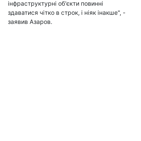
інфраструктурні об'єкти повинні
здаватися чітко в строк, і ніяк інакше", -
заявив Азаров.