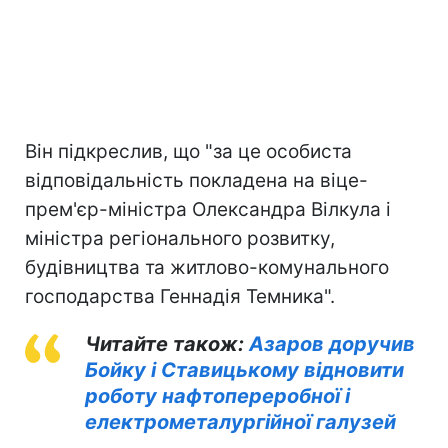
Він підкреслив, що "за це особиста
відповідальність покладена на віце-
прем'єр-міністра Олександра Вілкула і
міністра регіонального розвитку,
будівництва та житлово-комунального
господарства Геннадія Темника".
Читайте також:
Азаров доручив
Бойку і Ставицькому відновити
роботу нафтопереробної і
електрометалургійної галузей