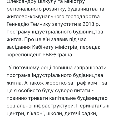
Олександру Вілкулу та міністру
регіонального розвитку, будівництва та
житлово-комунального господарства
Геннадію Темнику запустити в 2013 р.
програму індустріального будівництва
житла. Про це він заявив під час
засідання Кабінету міністрів, передає
кореспондент РБК-Україна.
"У поточному році повинна запрацювати
програма індустріального будівництва
житла. А також жорстко за графіком - за
це я особисто буду суворо питати -
повинно тривати капітальне будівництво
соціальної інфраструктури. Перинатальні
центри, лікарні, школи, дитячі садки,