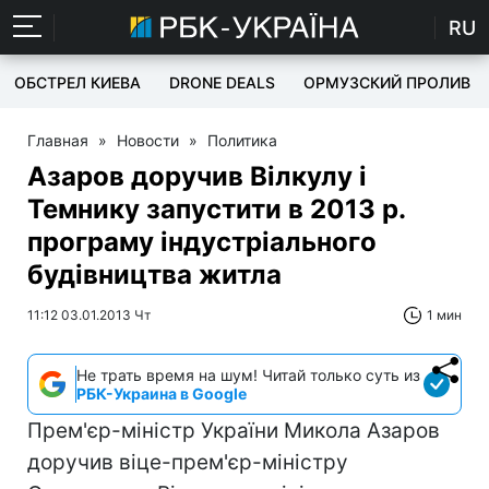
RU
ОБСТРЕЛ КИЕВА
DRONE DEALS
ОРМУЗСКИЙ ПРОЛИВ
Главная
»
Новости
»
Политика
Азаров доручив Вілкулу і
Темнику запустити в 2013 р.
програму індустріального
будівництва житла
11:12 03.01.2013 Чт
1 мин
Не трать время на шум! Читай только суть из
РБК-Украина в Google
Прем'єр-міністр України Микола Азаров
доручив віце-прем'єр-міністру