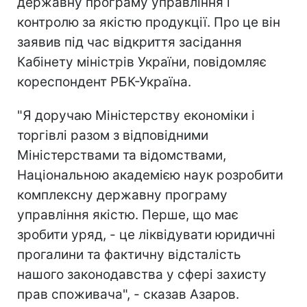
державну програму управління і
контролю за якістю продукції. Про це він
заявив під час відкриття засідання
Кабінету міністрів України, повідомляє
кореспондент РБК-Україна.
"Я доручаю Міністерству економіки і
торгівлі разом з відповідними
Міністерствами та відомствами,
Національною академією наук розробити
комплексну державну програму
управління якістю. Перше, що має
зробити уряд, - це ліквідувати юридичні
прогалини та фактичну відсталість
нашого законодавства у сфері захисту
прав споживача", - сказав Азаров.