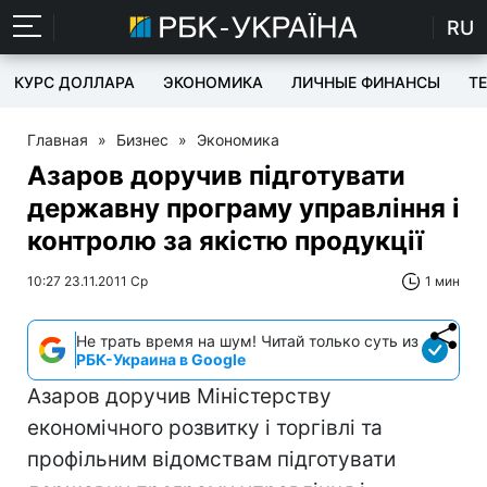
RU
КУРС ДОЛЛАРА
ЭКОНОМИКА
ЛИЧНЫЕ ФИНАНСЫ
T
Главная
»
Бизнес
»
Экономика
Азаров доручив підготувати
державну програму управління і
контролю за якістю продукції
10:27 23.11.2011 Ср
1 мин
Не трать время на шум! Читай только суть из
РБК-Украина в Google
Азаров доручив Міністерству
економічного розвитку і торгівлі та
профільним відомствам підготувати