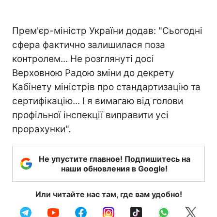
Прем'єр-міністр України додав: "Сьогодні
сфера фактично залишилася поза
контролем... Не розглянуті досі
Верховною Радою зміни до декрету
Кабінету міністрів про стандартизацію та
сертифікацію... І я вимагаю від голови
профільної інспекції виправити усі
прорахунки".
Не упустите главное! Подпишитесь на
наши обновления в Google!
Или читайте нас там, где вам удобно!