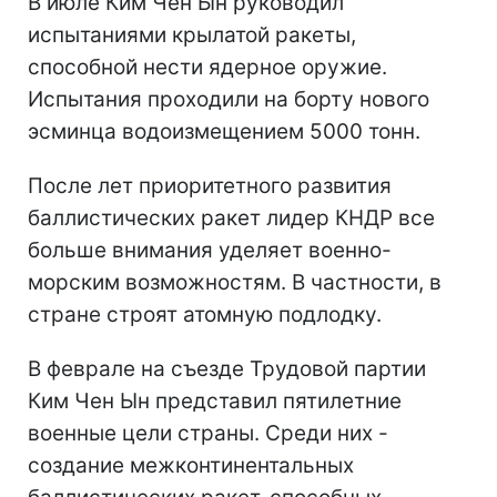
В июле Ким Чен Ын руководил
испытаниями крылатой ракеты,
способной нести ядерное оружие.
Испытания проходили на борту нового
эсминца водоизмещением 5000 тонн.
После лет приоритетного развития
баллистических ракет лидер КНДР все
больше внимания уделяет военно-
морским возможностям. В частности, в
стране строят атомную подлодку.
В феврале на съезде Трудовой партии
Ким Чен Ын представил пятилетние
военные цели страны. Среди них -
создание межконтинентальных