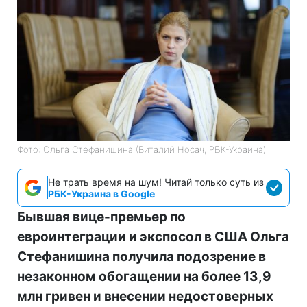
Фото: Ольга Стефанишина (Виталий Носач, РБК-Украина)
Не трать время на шум! Читай только суть из
РБК-Украина в Google
Бывшая вице-премьер по
евроинтеграции и экспосол в США Ольга
Стефанишина получила подозрение в
незаконном обогащении на более 13,9
млн гривен и внесении недостоверных