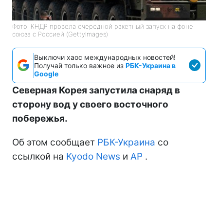
Фото: КНДР провела очередной ракетный запуск на фоне
союза с Россией (GettyImages)
Выключи хаос международных новостей!
Получай только важное из
РБК-Украина в
Google
Северная Корея запустила снаряд в
сторону вод у своего восточного
побережья.
Об этом сообщает
РБК-Украина
со
ссылкой на
Kyodo News
и
АР
.