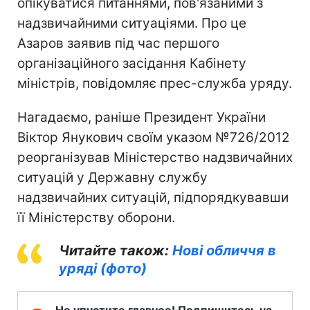
опікуватися питаннями, пов'язаними з
надзвичайними ситуаціями. Про це
Азаров заявив під час першого
організаційного засідання Кабінету
міністрів, повідомляє прес-служба уряду.
Нагадаємо, раніше Президент України
Віктор Янукович своїм указом №726/2012
реорганізував Міністерство надзвичайних
ситуацій у Державну службу
надзвичайних ситуацій, підпорядкувавши
її Міністерству оборони.
Читайте також:
Нові обличчя в
уряді (фото)