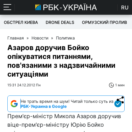
RU
ОБСТРЕЛ КИЕВА
DRONE DEALS
ОРМУЗСКИЙ ПРОЛИВ
Главная
»
Новости
»
Политика
Азаров доручив Бойко
опікуватися питаннями,
пов'язаними з надзвичайними
ситуаціями
15:31 24.12.2012 Пн
1 мин
Не трать время на шум! Читай только суть из
РБК-Украина в Google
Прем'єр-міністр Микола Азаров доручив
віце-прем'єр-міністру Юрію Бойко