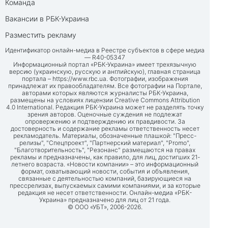
Команда
Вакансии в РБК-Украина
Разместить рекламу
Идентификатор онлайн-медиа в Реестре субъектов в сфере медиа
— R40-05347
Информационный портал «РБК-Украина» имеет трехязычную
версию (украинскую, русскую и английскую), главная страница
портала –
https://www.rbc.ua
. Фотографии, изображения
принадлежат их правообладателям. Все фотографии на Портале,
авторами которых являются журналисты РБК-Украина,
размещены на условиях лицензии Creative Commons Attribution
4.0 International. Редакция РБК-Украина может не разделять точку
зрения авторов. Оценочные суждения не подлежат
опровержению и подтверждению их правдивости. За
достоверность и содержание рекламы ответственность несет
рекламодатель. Материалы, обозначенные плашкой: "Пресс-
релизы", "Спецпроект", "Партнерский материал", "Promo",
"Благотворительность", "Резонанс" размещаются на правах
рекламы и предназначены, как правило, для лиц, достигших 21-
летнего возраста. «Новости компании» – это информационный
формат, охватывающий новости, события и объявления,
связанные с деятельностью компаний, базирующиеся на
прессрелизах, выпускаемых самими компаниями, и за которые
редакция не несет ответственности. Онлайн-медиа «РБК-
Украина» предназначено для лиц от 21 года.
© ООО «УБТ», 2006-2026.