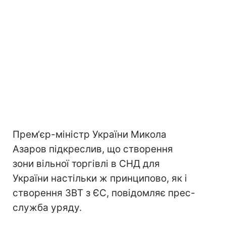
Прем‘єр-міністр України Микола
Азаров підкреслив, що створення
зони вільної торгівлі в СНД для
України настільки ж принципово, як і
створення ЗВТ з ЄС, повідомляє прес-
служба уряду.