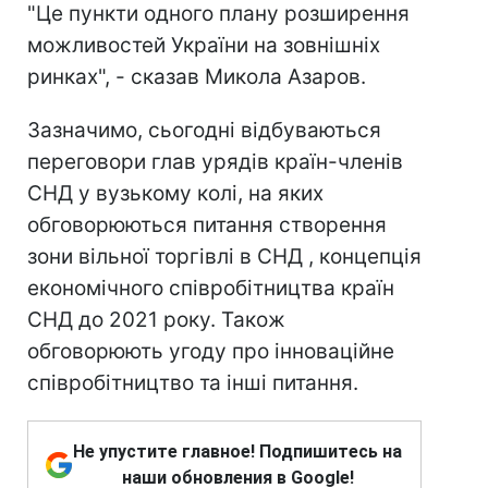
"Це пункти одного плану розширення
можливостей України на зовнішніх
ринках", - сказав Микола Азаров.
Зазначимо, сьогодні відбуваються
переговори глав урядів країн-членів
СНД у вузькому колі, на яких
обговорюються питання створення
зони вільної торгівлі в СНД , концепція
економічного співробітництва країн
СНД до 2021 року. Також
обговорюють угоду про інноваційне
співробітництво та інші питання.
Не упустите главное! Подпишитесь на
наши обновления в Google!