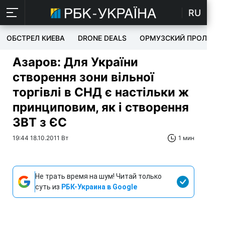
RU
ОБСТРЕЛ КИЕВА
DRONE DEALS
ОРМУЗСКИЙ ПРОЛИВ
Азаров: Для України
створення зони вільної
торгівлі в СНД є настільки ж
принциповим, як і створення
ЗВТ з ЄС
19:44 18.10.2011 Вт
1 мин
Не трать время на шум! Читай только
суть из
РБК-Украина в Google