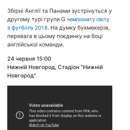
Збірні Англії та Панами зустрінуться у
другому турі групи G
чемпіонату світу
з футболу 2018
. На думку букмекерів,
перевага в цьому поєдинку на боці
англійської команди.
24 червня 15:00
Нижній Новгород, Стадіон "Нижній
Новгород"