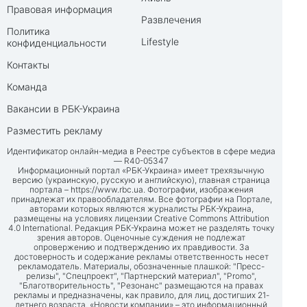
Правовая информация
Развлечения
Политика
Lifestyle
конфиденциальности
Контакты
Команда
Вакансии в РБК-Украина
Разместить рекламу
Идентификатор онлайн-медиа в Реестре субъектов в сфере медиа
— R40-05347
Информационный портал «РБК-Украина» имеет трехязычную
версию (украинскую, русскую и английскую), главная страница
портала –
https://www.rbc.ua
. Фотографии, изображения
принадлежат их правообладателям. Все фотографии на Портале,
авторами которых являются журналисты РБК-Украина,
размещены на условиях лицензии Creative Commons Attribution
4.0 International. Редакция РБК-Украина может не разделять точку
зрения авторов. Оценочные суждения не подлежат
опровержению и подтверждению их правдивости. За
достоверность и содержание рекламы ответственность несет
рекламодатель. Материалы, обозначенные плашкой: "Пресс-
релизы", "Спецпроект", "Партнерский материал", "Promo",
"Благотворительность", "Резонанс" размещаются на правах
рекламы и предназначены, как правило, для лиц, достигших 21-
летнего возраста. «Новости компании» – это информационный