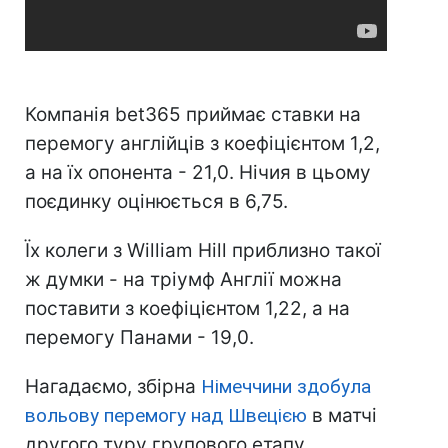
Компанія bet365 приймає ставки на
перемогу англійців з коефіцієнтом 1,2,
а на їх опонента - 21,0. Нічия в цьому
поєдинку оцінюється в 6,75.
Їх колеги з William Hill приблизно такої
ж думки - на тріумф Англії можна
поставити з коефіцієнтом 1,22, а на
перемогу Панами - 19,0.
Нагадаємо, збірна
Німеччини здобула
вольову перемогу над Швецією
в матчі
другого туру групового етапу