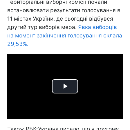
Територіальні виборчі комісії почали
встановлювати результати голосування в
11 містах України, де сьогодні відбувся
другий тур виборів мера.
Явка виборців
на момент закінчення голосування склала
29,53%.
Play
Video
Також РБК-Україна писало, що у другому