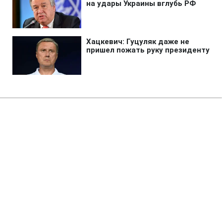
Главная
»
Жизнь
»
Общество
Коломойского будут судить за
овладение 9,2 млрд грн
ПриватБанка
19:18 06.08.2026 Чт
2 мин
Вместе с ним перед судом предстанут
еще пятеро участников схемы