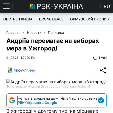
RU
ОБСТРЕЛ КИЕВА
DRONE DEALS
ОРМУЗСКИЙ ПРОЛИВ
Главная
»
Новости
»
Политика
Андріїв перемагає на виборах
мера в Ужгороді
01:22 23.11.2020 Пн
1 мин
РБК-УКРАИНА
Фото: Богдан Андріїв (facebook.com/Bohdan-Andriyiv)
Не трать время на шум! Читай только суть из
РБК-Украина в Google
В Ужгороді у другому турі на місцевих