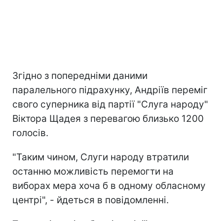
Згідно з попередніми даними
паралельного підрахунку, Андріїв переміг
свого суперника від партії "Слуга народу"
Віктора Щадея з перевагою близько 1200
голосів.
"Таким чином, Слуги народу втратили
останню можливість перемогти на
виборах мера хоча б в одному обласному
центрі", - йдеться в повідомленні.