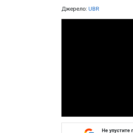
Джерело:
UBR
Не упустите 