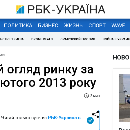
ПОЛИТИКА
БИЗНЕС
ЖИЗНЬ
СПОРТ
WAVE
БСТРЕЛ КИЕВА
DRONE DEALS
ОРМУЗСКИЙ ПРОЛИВ
ВОЙНА В УКРАИ
изы
НОВО
 огляд ринку за
лютого 2013 року
2 мин
 Читай только суть из
РБК-Украина в