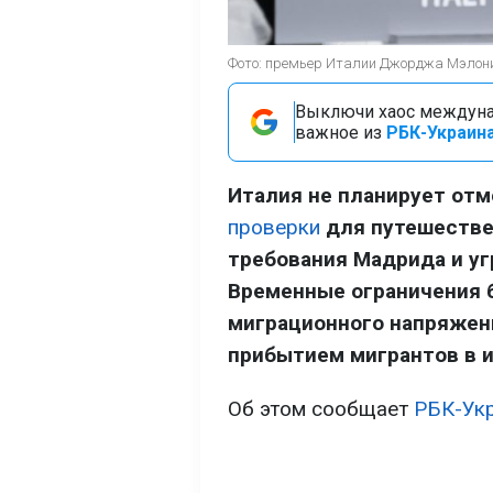
Фото: премьер Италии Джорджа Мэлони (
Выключи хаос междуна
важное из
РБК-Украина
Италия не планирует от
проверки
для путешествен
требования Мадрида и уг
Временные ограничения 
миграционного напряжен
прибытием мигрантов в и
Об этом сообщает
РБК-Ук