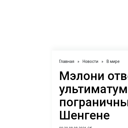
Главная
»
Новости
»
В мире
Мэлони отв
ультиматум
пограничны
Шенгене