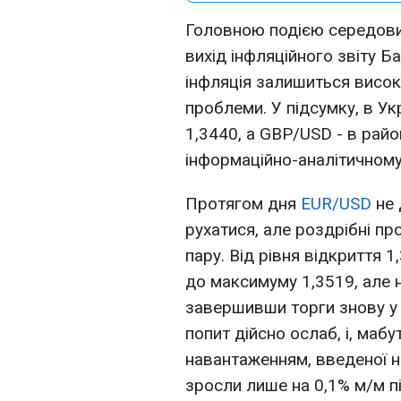
Головною подією середови
вихід інфляційного звіту Ба
інфляція залишиться висок
проблеми. У підсумку, в Ук
1,3440, а GBP/USD - в райо
інформаційно-аналітичному
Протягом дня
EUR/USD
не 
рухатися, але роздрібні 
пару. Від рівня відкриття 
до максимуму 1,3519, але 
завершивши торги знову у
попит дійсно ослаб, і, маб
навантаженням, введеної н
зросли лише на 0,1% м/м п