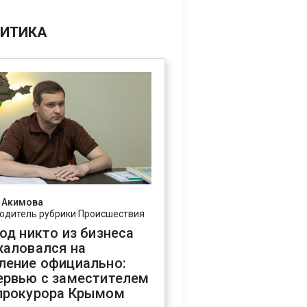
ИТИКА
 Акимова
одитель рубрики Происшествия
год никто из бизнеса
жаловался на
ление официально:
ервью с заместителем
прокурора Крымом