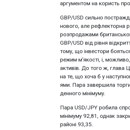
аргументом на користь пр
GBP/USD сильно постраждав
нового, але рефлекторна р
розпродажами британськог
GBP/USD від рівня відкритт
тому, що інвестори бояться
режим м'якості, і, можливо
активів. До того ж, глава Ц
на те, що хоча б у наступно
ями. Пара завершила торги
денного мінімуму.
Пара USD/JPY робила спро
мінімуму 92,81, однак закр
районі 93,35.