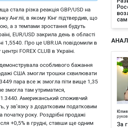
Раз
Рос
ща стала різка реакція GBP/USD на
воз
нку Англії, в якому Кінг підтвердив, що
сам
ою, а з темпами зростання будуть
раїні, EUR/USD закрила день в області
АНАЛ
ні 1,5540. Про це UBR.UA повідомили в
 центрі FOREX CLUB в Україні.
демонструвала особливого бажання
продажі США змогли трошки схвилювати
1,3449 пара все ж змогла піти вище 1,35
не змогла там утриматися,
 1.3440. Американський споживчий
уть, у зв'язку з додатковим податковим
Юлия
а початку року. Роздрібні продажі
руков
ісля +0,5% в грудні, ставши ще одним
За 