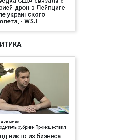
ведка США связала с
сией дрон в Лейпциге
ле украинского
олета, - WSJ
ИТИКА
 Акимова
одитель рубрики Происшествия
год никто из бизнеса