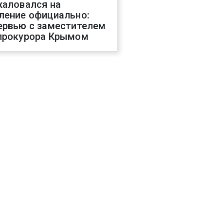
жаловался на
ление официально:
ервью с заместителем
прокурора Крымом