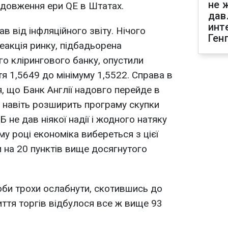
не 
одовження ери QE в Штатах.
дав
инт
 від інфляційного звіту. Нічого
Ген
еакція ринку, підбадьорена
о клірингового банку, опустили
я 1,5649 до мінімуму 1,5522. Справа в
, що Банк Англії надовго перейде в
, навіть розширить програму скупки
Б не дав ніякої надії і жодного натяку
му році економіка вибереться з цієї
 на 20 пунктів вище досягнутого
би трохи ослабнути, скотившись до
иття торгів відбулося все ж вище 93