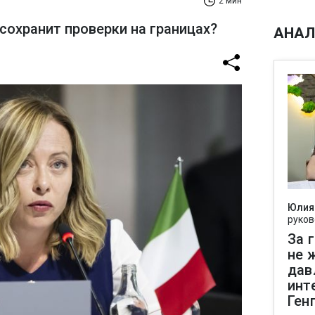
2 мин
сохранит проверки на границах?
АНАЛ
Юлия
руков
За 
не 
дав
инт
Ген