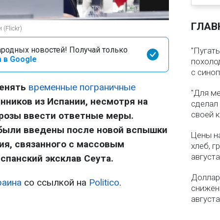
ГЛАВ
Flickr)
родных новостей! Получай только
"Пугать
 в Google
похолод
с сино
менять
временные пограничные
"Для ме
ников из Испании, несмотря на
сделал
своей 
розы ввести ответные меры.
были введены после новой вспышки
Цены на
ия, связанного с массовым
хлеб, г
августа
спанский эксклав Сеута.
Доллар 
раина
со ссылкой на
Politico
.
снижен
августа