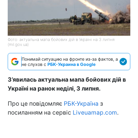
Фото: актуальна мапа бойових дій в Україні на 3 липня
(mil.gov.ua)
Понимай ситуацию на фронте из-за фактов, а
не слухов с
РБК-Украина в Google
З’явилась актуальна мапа бойових дій в
Україні на ранок неділі, 3 липня.
Про це повідомляє
РБК-Україна
з
посиланням на сервіс
Liveuamap.com
.