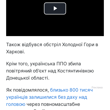
Play
Video
Також відбувся обстріл Холодної Гори в
Харкові.
Крім того, українська ППО збила
повітряний об'єкт над Костянтинівкою
Донецької області.
Як повідомлялося,
близько 800 тисяч
українців залишилися без даху над
головою
через повномасштабне