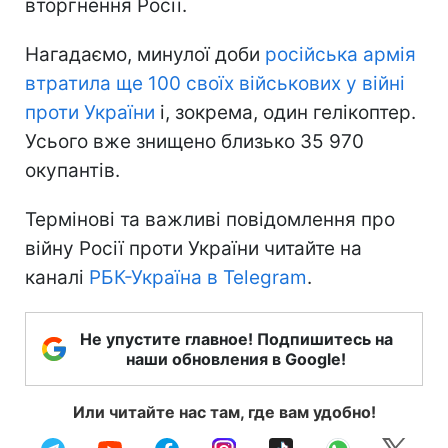
вторгнення Росії.
Нагадаємо, минулої доби
російська армія
втратила ще 100 своїх військових у війні
проти України
і, зокрема, один гелікоптер.
Усього вже знищено близько 35 970
окупантів.
Термінові та важливі повідомлення про
війну Росії проти України читайте на
каналі
РБК-Україна в Telegram
.
Не упустите главное! Подпишитесь на
наши обновления в Google!
Или читайте нас там, где вам удобно!