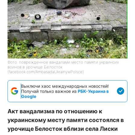
Фото: поврежденное вандалами место памяти украинсих
воинов в урочище Белосток
(facebook.com/AmbasadaUkrainywPolsce)
Выключи хаос международных новостей!
Получай только важное из
РБК-Украина в
Google
Акт вандализма по отношению к
украинскому месту памяти состоялся в
урочище Белосток вблизи села Лиски