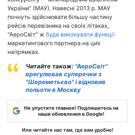
України" (МАУ). Навесні 2013 р. МАУ
почнуть здійснювати більшу частину
рейсів перевізника на своїх літаках,
"АероСвіт" ж
буде виконувати функції
маркетингового партнера на цих
напрямках.
Читайте також:
"АероСвіт"
врегулював суперечки з
"Шереметьєво" і відновив
польоти в Москву
Не упустите главное! Подпишитесь на
наши обновления в Google!
Или читайте нас там, где вам удобно!