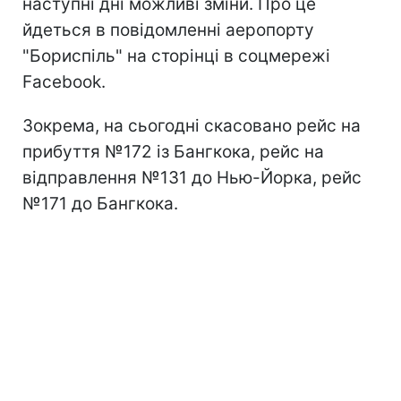
наступні дні можливі зміни. Про це
йдеться в повідомленні аеропорту
"Бориспіль" на сторінці в соцмережі
Facebook.
Зокрема, на сьогодні скасовано рейс на
прибуття №172 із Бангкока, рейс на
відправлення №131 до Нью-Йорка, рейс
№171 до Бангкока.