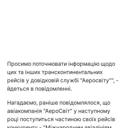
Просимо поточнювати інформацію щодо
цих та інших трансконтинентальних
рейсів у довідковій службі "Аеросвіту"", -
йдеться в повідомленні.
Нагадаємо, раніше повідомлялося, що
авіакомпанія "АероСвіт" у наступному
році поступиться частиною своїх рейсів
конкуренту - "Міжнародним авіалініям