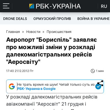
RU
DRONE DEALS
ОРМУЗСКИЙ ПРОЛИВ
ВОЙНА В УКРАИНЕ
Главная
»
Новости
»
Происшествия
Аеропорт "Бориспіль" заявляє
про можливі зміни у розкладі
далекомагістральних рейсів
"Аеросвіту"
17:40 21.12.2012 Пт
1 мин
Не трать время на шум! Читай только суть из
РБК-Украина в Google
У розкладі далекомагістральних рейсів
авіакомпанії "Аеросвіт" 21 грудня і