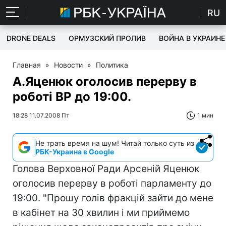
RU
DRONE DEALS
ОРМУЗСКИЙ ПРОЛИВ
ВОЙНА В УКРАИНЕ
Главная
»
Новости
»
Политика
А.Яценюк оголосив перерву в
роботі ВР до 19:00.
18:28 11.07.2008 Пт
1 мин
Не трать время на шум! Читай только суть из
РБК-Украина в Google
Голова Верховної Ради Арсеній Яценюк
оголосив перерву в роботі парламенту до
19:00. "Прошу голів фракцій зайти до мене
в кабінет на 30 хвилин і ми приймемо