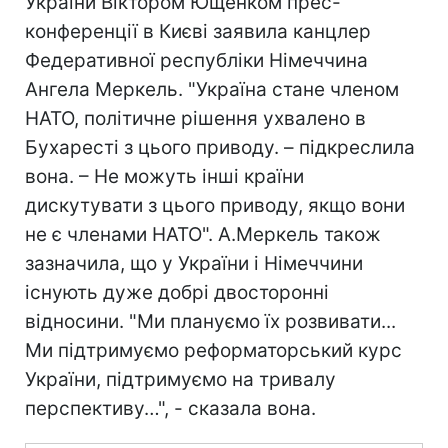
України Віктором Ющенком прес-
конференції в Києві заявила канцлер
Федеративної республіки Німеччина
Ангела Меркель. "Україна стане членом
НАТО, політичне рішення ухвалено в
Бухаресті з цього приводу. – підкреслила
вона. – Не можуть інші країни
дискутувати з цього приводу, якщо вони
не є членами НАТО". А.Меркель також
зазначила, що у України і Німеччини
існують дуже добрі двосторонні
відносини. "Ми плануємо їх розвивати...
Ми підтримуємо реформаторський курс
України, підтримуємо на тривалу
перспективу…", - сказала вона.