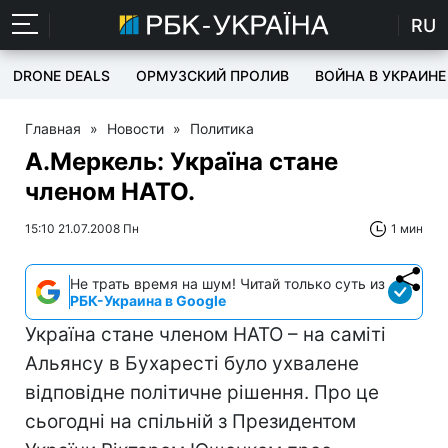
RU
DRONE DEALS
ОРМУЗСКИЙ ПРОЛИВ
ВОЙНА В УКРАИНЕ
Главная
»
Новости
»
Политика
А.Меркель: Україна стане
членом НАТО.
15:10 21.07.2008 Пн
1 мин
Не трать время на шум! Читай только суть из
РБК-Украина в Google
Україна стане членом НАТО – на саміті
Альянсу в Бухаресті було ухвалене
відповідне політичне рішення. Про це
сьогодні на спільній з Президентом