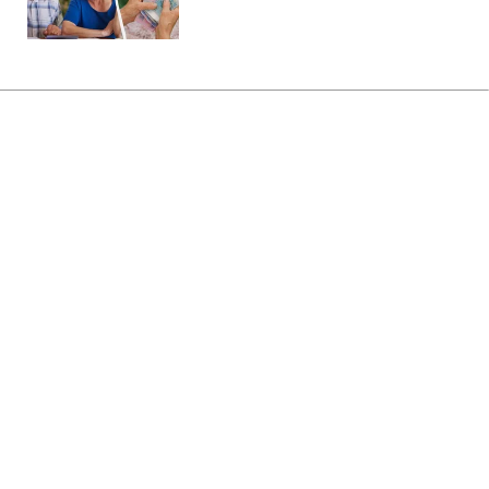
Главная
»
Новости
»
В мире
В Косово премьера забросали
яйцами прямо во время
заседания парламента (видео)
12:51 09.08.2026 Вс
2 мин
Депутат подготовила для главы
правительства необычный способ
выразить свое возмущение
МАРИЯ НАУМЕНКО