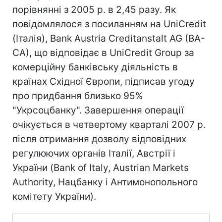
порівнянні з 2005 р. в 2,45 разу. Як
повідомлялося з посиланням на UniCredit
(Італія), Bank Austria Creditanstalt AG (BA-
CA), що відповідає в UniCredit Group за
комерційну банківську діяльність в
країнах Східної Європи, підписав угоду
про придбання близько 95%
"Укрсоцбанку". Завершення операції
очікується в четвертому кварталі 2007 р.
після отримання дозволу відповідних
регулюючих органів Італії, Австрії і
України (Bank of Italy, Austrian Markets
Authority, Нацбанку і Антимонопольного
комітету України).