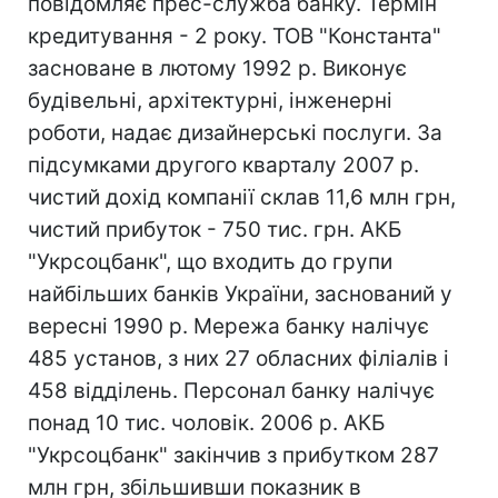
повідомляє прес-служба банку. Термін
кредитування - 2 року. ТОВ "Константа"
засноване в лютому 1992 р. Виконує
будівельні, архітектурні, інженерні
роботи, надає дизайнерські послуги. За
підсумками другого кварталу 2007 р.
чистий дохід компанії склав 11,6 млн грн,
чистий прибуток - 750 тис. грн. АКБ
"Укрсоцбанк", що входить до групи
найбільших банків України, заснований у
вересні 1990 р. Мережа банку налічує
485 установ, з них 27 обласних філіалів і
458 відділень. Персонал банку налічує
понад 10 тис. чоловік. 2006 р. АКБ
"Укрсоцбанк" закінчив з прибутком 287
млн грн, збільшивши показник в