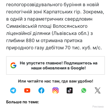
геологорозвідувального буріння в новій
геологічній зоні Карпатських гір. Зокрема,
в одній з параметричних свердловин
Симаківській площі Волосянського
ліцензійної ділянки (Львівська обл.) з
глибини 880 м отримана притока
природного газу дебітом 70 тис. куб. м/с.
Не упустите главное! Подпишитесь на
наши обновления в Google!
Или читайте нас там, где вам удобно!
Больше по теме: