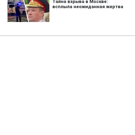
Главная
»
Бизнес
Россия уничтожила склады с
продукцией JTI и Imperial
Brands, - СМИ
21:11 06.08.2026 Чт
2 мин
В Imperial Brands ущерб от российских
ударов оценили в десятки миллионов
гривен
ВАЛЕРИЙ УЛЬЯНЕНКО