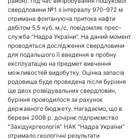
район). Під час випробування пошукової
свердловини №1 з інтервалу 970-972 м
отримана фонтануюча притока нафти
дебітом 5,5 куб. м./с, повідомляє прес-
служба "Надра України". На даний момент
проводяться дослідження свердловини
для подальшого її введення в пробну
експлуатацію на предмет вивчення
можливостей видобутку. Оцінка запасів
родовища буде проведена після буріння
ще двох розвідувальних свердловин,
буріння проводилося за рахунок
державного бюджету. Нагадаємо, що в
березні 2008 р. дочірнє підприємство
"Західукргеологія" НАК "Надра України"
отримало геологічні результати