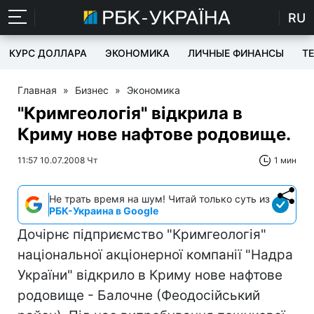
RU
КУРС ДОЛЛАРА
ЭКОНОМИКА
ЛИЧНЫЕ ФИНАНСЫ
T
Главная
»
Бизнес
»
Экономика
"Кримгеологія" відкрила в
Криму нове нафтове родовище.
11:57 10.07.2008 Чт
1 мин
Не трать время на шум! Читай только суть из
РБК-Украина в Google
Дочірнє підприємство "Кримгеологія"
національної акціонерної компанії "Надра
України" відкрило в Криму нове нафтове
родовище - Балочне (Феодосійський