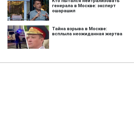
Главная
»
Жизнь
»
Общество
Жара свирепствует: в Украине
зафиксировали более 20 новых
температурных рекордов
(карта)
18:45 06.08.2026 Чт
3 мин