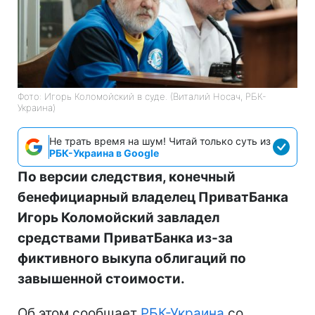
Фото: Игорь Коломойский в суде. (Виталий Носач, РБК-
Украина)
Не трать время на шум! Читай только суть из
РБК-Украина в Google
По версии следствия, конечный
бенефициарный владелец ПриватБанка
Игорь Коломойский завладел
средствами ПриватБанка из-за
фиктивного выкупа облигаций по
завышенной стоимости.
Об этом сообщает
РБК-Украина
со