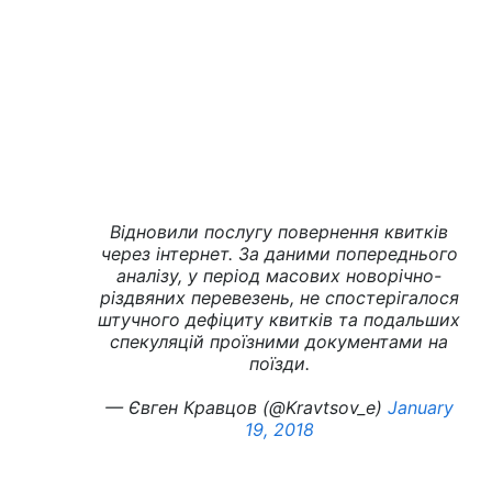
Відновили послугу повернення квитків
через інтернет. За даними попереднього
аналізу, у період масових новорічно-
різдвяних перевезень, не спостерігалося
штучного дефіциту квитків та подальших
спекуляцій проїзними документами на
поїзди.
— Євген Кравцов (@Kravtsov_e)
January
19, 2018