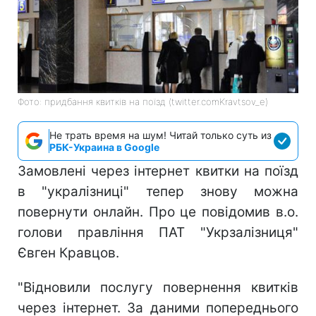
Фото: придбання квитків на поїзд (twitter.comKravtsov_e)
Не трать время на шум! Читай только суть из
РБК-Украина в Google
Замовлені через інтернет квитки на поїзд
в "укралізниці" тепер знову можна
повернути онлайн. Про це повідомив в.о.
голови правління ПАТ "Укрзалізниця"
Євген Кравцов.
"Відновили послугу повернення квитків
через інтернет. За даними попереднього