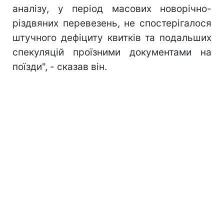
аналізу, у період масових новорічно-
різдвяних перевезень, не спостерігалося
штучного дефіциту квитків та подальших
спекуляцій проїзними документами на
поїзди", - сказав він.