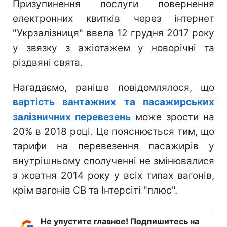
Призупинення послуги повернення
електронних квитків через інтернет
"Укрзалізниця" ввела 12 грудня 2017 року
у звязку з ажіотажем у новорічні та
різдвяні свята.
Нагадаємо, раніше повідомлялося, що
вартість вантажних та пасажирських
залізничних перевезень
може зрости на
20% в 2018 році. Це пояснюється тим, що
тарифи на перевезення пасажирів у
внутрішньому сполученні не змінювалися
з жовтня 2014 року у всіх типах вагонів,
крім вагонів СВ та Інтерсіті "плюс".
Не упустите главное! Подпишитесь на