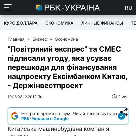
RU
КУРС ДОЛЛАРА
ЭКОНОМИКА
ЛИЧНЫЕ ФИНАНСЫ
T
Главная
»
Бизнес
»
Экономика
"Повітряний експрес" та CMEC
підписали угоду, яка усуває
перешкоди для фінансування
нацпроекту Ексімбанком Китаю,
- Держінвестпроект
10:16 03.12.2012 Пн
2 мин
Не трать время на шум! Читай только суть из
РБК-Украина в Google
Китайська машинобудівна компанія