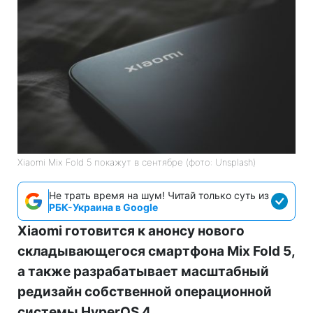
Xiaomi Mix Fold 5 покажут в сентябре (фото: Unsplash)
Не трать время на шум! Читай только суть из
РБК-Украина в Google
Xiaomi готовится к анонсу нового
складывающегося смартфона Mix Fold 5,
а также разрабатывает масштабный
редизайн собственной операционной
системы HyperOS 4.