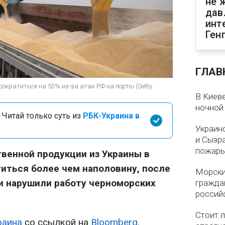
не 
дав
инт
Ген
ГЛАВ
сократиться на 53% из-за атак РФ на порты (Getty
В Киеве
ночной
 Читай только суть из
РБК-Украина в
Украин
и Сызр
пожар
венной продукции из Украины в
титься более чем наполовину, после
Морски
ки нарушили работу черноморских
гражда
россий
Стоит л
раина
со ссылкой на
Bloomberg
.