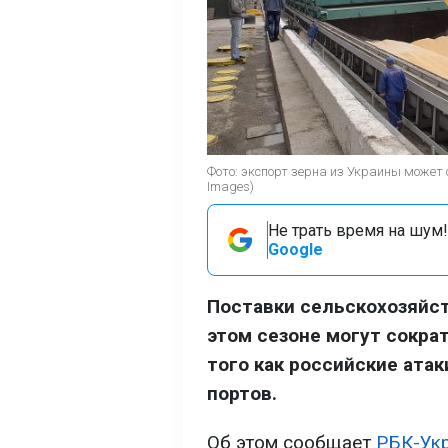
Фото: экспорт зерна из Украины может 
Images)
Не трать время на шум!
Google
Поставки сельскохозяйст
этом сезоне могут сокра
того как российские ата
портов.
Об этом сообщает
РБК-Ук