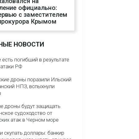
жаловался на
ление официально:
ервью с заместителем
прокурора Крымом
НЫЕ НОВОСТИ
 есть погибший в результате
 атаки РФ
ские дроны поразили Ильский
анский НПЗ, вспыхнули
ы
е дроны будут защищать
нское судоходство от
ских атак в Черном море
и скупать доллары: банкир