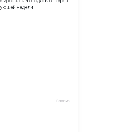
зировал, чего ждать от курса
дующей недели