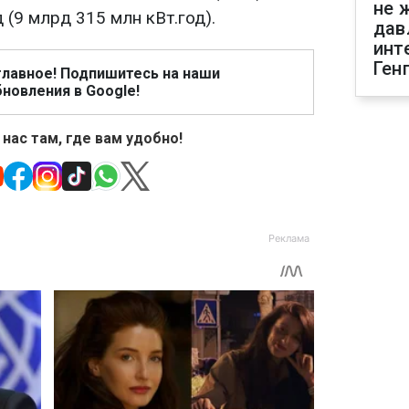
не 
 (9 млрд 315 млн кВт.год).
дав
инт
Ген
главное! Подпишитесь на наши
новления в Google!
 нас там, где вам удобно!