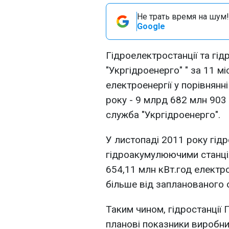
Не трать время на шум!
Google
Гідроелектростанції та гі
"Укргідроенерго" " за 11 м
електроенергії у порівнянн
року - 9 млрд 682 млн 903 
служба "Укргідроенерго".
У листопаді 2011 року гід
гідроакумулюючими станці
654,11 млн кВт.год електро
більше від запланованого о
Таким чином, гідростанції
планові показники виробниц