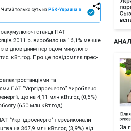
Укр
пор
 Читай только суть из
РБК-Украина в
Сыз
всп
дроакумулюючі станції ПАТ
ісяців 2011 р. виробило на 16,1% менше
АНАЛ
і з відповідним періодом минулого
тис. кВт.год. Про це повідомляє прес-
роелектростанціями та
ями ПАТ "Укргідроенерго" вироблено
енергії, що на 4,11 млн кВт.год (0,6%)
бсягу (650 млн кВт.год).
Юлия
 ПАТ "Укргідроенерго" перевиконали
руков
За 
тва на 367,9 млн кВт.год (3,9%) від