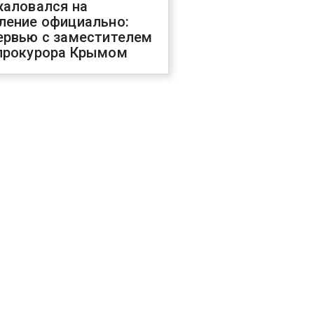
жаловался на
ление официально:
ервью с заместителем
прокурора Крымом