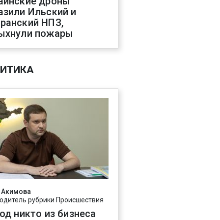
аинские дроны
азили Ильский и
ранский НПЗ,
ыхнули пожары
ИТИКА
 Акимова
одитель рубрики Происшествия
год никто из бизнеса