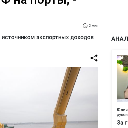
2 мин
 источником экспортных доходов
АНАЛ
Юлия
руков
За 