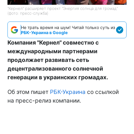
"Кернел" расширяет проект "Энергия солнца для громад"
(фото: пресс-служба)
Не трать время на шум! Читай только суть из
РБК-Украина в Google
Компания "Кернел" совместно с
международными партнерами
продолжает развивать сеть
децентрализованного солнечной
генерации в украинских громадах.
Об этом пишет
РБК-Украина
со ссылкой
на пресс-релиз компании.