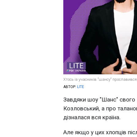
Хтось із учасників "шансу" прославився,
АВТОР:
LITE
Завдяки шоу "Шанс" свого 
Козловський, а про таланов
дізналася вся країна.
Але якщо у цих хлопців піс