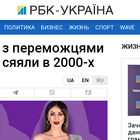
ПОЛИТИКА
БИЗНЕС
ЖИЗНЬ
СПОРТ
WAVE
 з переможцями
ЖИЗ
і сяяли в 2000-х
UA
EN
RU
Зач
дан
гра