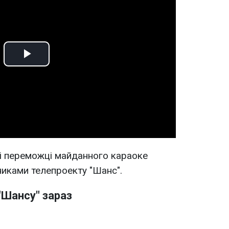
Play
Video
і переможці майданного караоке
иками телепроекту "Шанс".
"Шансу" зараз