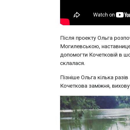
Після проекту Ольга розпо
Могилевською, наставницею
допомогти Кочетковій в шоу
склалася.
Пізніше Ольга кілька разів
Кочеткова заміжня, вихову