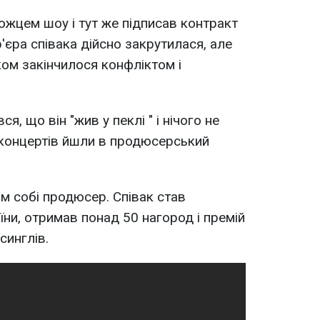
ожцем шоу і тут же підписав контракт
'єра співака дійсно закрутилася, але
ом закінчилося конфліктом і
я, що він "жив у пеклі " і нічого не
д концертів йшли в продюсерський
ам собі продюсер. Співак став
ни, отримав понад 50 нагород і премій
синглів.