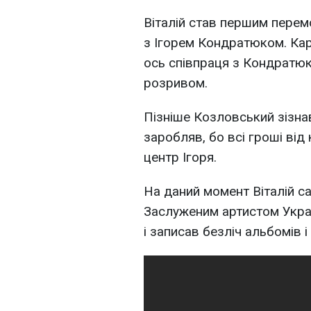
Віталій став першим перем
з Ігорем Кондратюком. Кар
ось співпраця з Кондратюк
розривом.
Пізніше Козловський зізнавс
заробляв, бо всі гроші ві
центр Ігоря.
На даний момент Віталій с
Заслуженим артистом Украї
і записав безліч альбомів і 