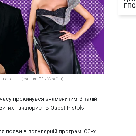
ГПС
 а хтось - ні (коллаж: РБК-Україна)
часу прокинувся знаменитим Віталій
итих танцюристів Quest Pistols
ля появи в популярній програмі 00-х