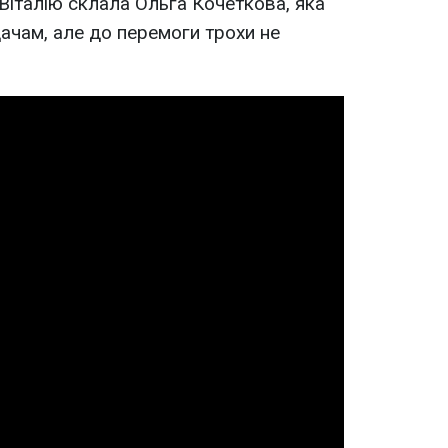
Віталію склала Ольга Кочеткова, яка
ачам, але до перемоги трохи не