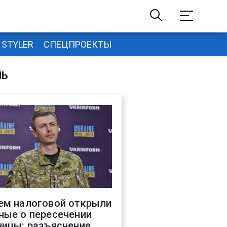
STYLER
СПЕЦПРОЕКТЫ
НЬ
ем налоговой открыли
ные о пересечении
ницы: разъяснение