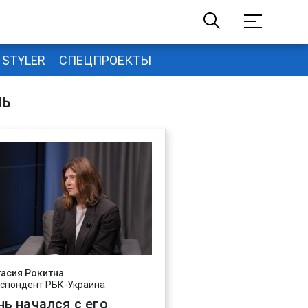
STYLER
СПЕЦПРОЕКТЫ
НЬ
асия Рокитна
спондент РБК-Украина
нь начался с его