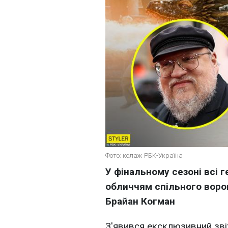
Фото: колаж РБК-Україна
У фінальному сезоні всі 
обличчям спільного воро
Брайан Когман
З'явився ексклюзивний зві