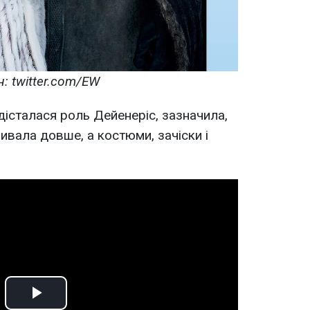
н: twitter.com/EW
 дісталася роль Дейенеріс, зазначила,
ивала довше, а костюми, зачіски і
Play