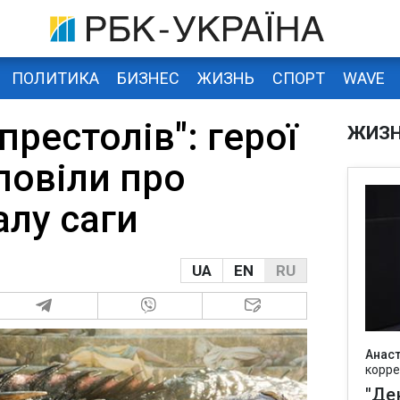
ПОЛИТИКА
БИЗНЕС
ЖИЗНЬ
СПОРТ
WAVE
престолів": герої
ЖИЗ
повіли про
алу саги
UA
EN
RU
Анаст
корре
"Де