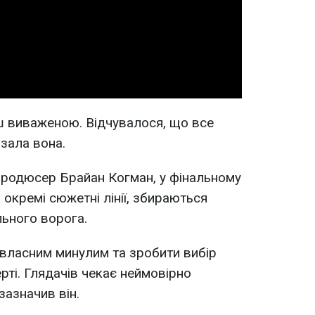
Video
ш виваженою. Відчувалося, що все
азала вона.
продюсер Брайан Когман, у фінальному
ли окремі сюжетні лінії, збираються
ьного ворога.
з власним минулим та зробити вибір
рті. Глядачів чекає неймовірно
 зазначив він.