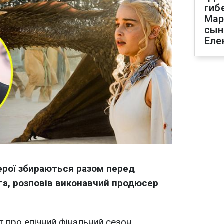
гиб
Мар
сын
Еле
герої збираються разом перед
га, розповів виконавчий продюсер
т про епічний фінальний сезон