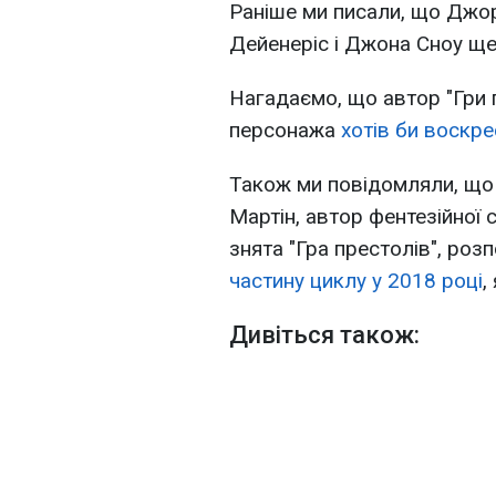
Раніше ми писали, що Дж
Дейенеріс і Джона Сноу ще
Нагадаємо, що автор "Гри 
персонажа
хотів би воскре
Також ми повідомляли, щ
Мартін, автор фентезійної с
знята "Гра престолів", роз
частину циклу у 2018 році
,
Дивіться також: