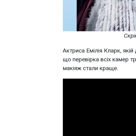
Скрі
Актриса Емілія Кларк, якій
що перевірка всіх камер тр
макіяж стали краще.