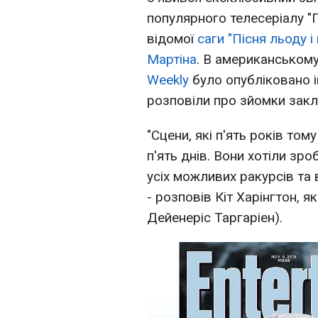
популярного телесеріалу "Г
відомої
саги "Пісня льоду 
Мартіна
. В американськом
Weekly
було опубліковано ін
розповіли про зйомки закл
"Сцени, які п'ять років том
п'ять днів. Вони хотіли зр
усіх можливих ракурсів та
- розповів Кіт Харінгтон, 
Дейенеріс Таргаріен).