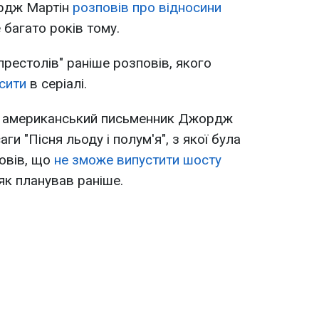
ордж Мартін
розповів про відносини
 багато років тому.
престолів" раніше розповів, якого
сити
в серіалі.
о американський письменник Джордж
аги "Пісня льоду і полум'я", з якої була
повів, що
не зможе випустити шосту
 як планував раніше.