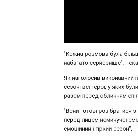
"Кожна розмова була біль
набагато серйозніше", - ск
Як наголосив виконавчий 
сезоні всі герої, у яких бу
разом перед обличчям спіл
"Вони готові розібратися 
перед лицем неминучої сме
емоційний і гіркий сезон", -