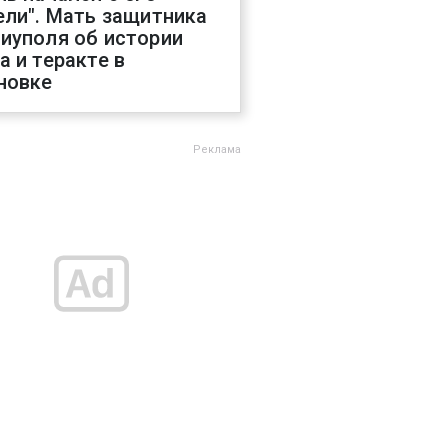
ели". Мать защитника
иуполя об истории
а и теракте в
новке