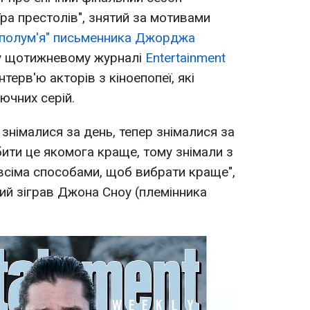
ра престолів", знятий за мотивами
і полум'я" письменника Джорджа
у щотижневому журналі
Entertainment
терв'ю акторів з кіноепопеї, які
ючних серій.
у знімалися за день, тепер знімалися за
обити це якомога краще, тому знімали з
 всіма способами, щоб вибрати краще",
який зіграв Джона Сноу (племінника