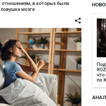
 отношениям, в которых были
НОВО
- ловушка мозга
Под
ROZ
что
по 
АНАЛ