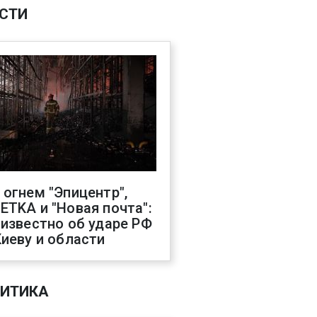
СТИ
 огнем "Эпицентр",
ETKA и "Новая почта":
 известно об ударе РФ
Киеву и области
ИТИКА