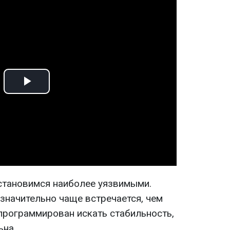
Play
Video
становимся наиболее уязвимыми.
значительно чаще встречается, чем
апрограммирован искать стабильность,
ьна.