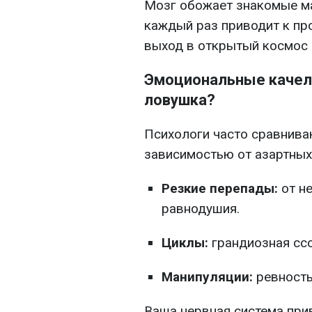
Мозг обожает знакомые м
каждый раз приводит к про
выход в открытый космос 
Эмоциональные качел
ловушка?
Психологи часто сравнива
зависимостью от азартных 
Резкие перепады:
от н
равнодушия.
Циклы:
грандиозная ссо
Манипуляции:
ревность,
Ваша нервная система пр