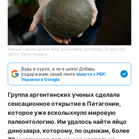
Ученые нашли целое яйцо динозавра, которому 70 млн лет
(фото: Getty Images)
Будь в курсе, а не в шоке! Добавь
содержание своей ленте
вместе с РБК-
Украина в Google
Группа аргентинских ученых сделала
сенсационное открытие в Патагонии,
которое уже всколыхнуло мировую
палеонтологию. Им удалось найти яйцо
динозавра, которому, по оценкам, более