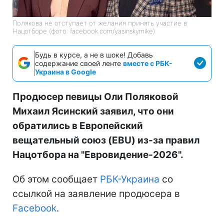
Полякова не отступает от желания принять участие в
Нацотборе (фото: facebook.com/yasinskymike)
Будь в курсе, а не в шоке! Добавь
содержание своей ленте
вместе с РБК-
Украина в Google
Продюсер певицы Оли Поляковой
Михаил Ясинский заявил, что они
обратились в Европейский
вещательный союз (EBU) из-за правил
Нацотбора на "Евровидение-2026".
Об этом сообщает
РБК-Украина
со
ссылкой на заявление продюсера в
Facebook
.