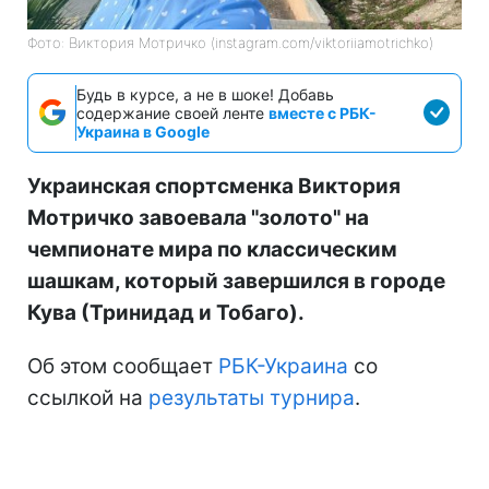
Фото: Виктория Мотричко (instagram.com/viktoriiamotrichko)
Будь в курсе, а не в шоке! Добавь
содержание своей ленте
вместе с РБК-
Украина в Google
Украинская спортсменка Виктория
Мотричко завоевала "золото" на
чемпионате мира по классическим
шашкам, который завершился в городе
Кува (Тринидад и Тобаго).
Об этом сообщает
РБК-Украина
со
ссылкой на
результаты турнира
.