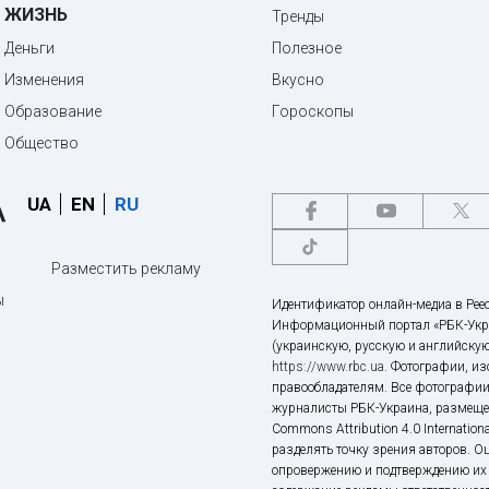
ЖИЗНЬ
Тренды
Деньги
Полезное
Изменения
Вкусно
Образование
Гороскопы
Общество
UA
EN
RU
Разместить рекламу
ы
Идентификатор онлайн-медиа в Реес
Информационный портал «РБК-Укр
(украинскую, русскую и английскую
https://www.rbc.ua
. Фотографии, и
правообладателям. Все фотографии
журналисты РБК-Украина, размещен
Commons Attribution 4.0 Internatio
разделять точку зрения авторов. О
опровержению и подтверждению их 