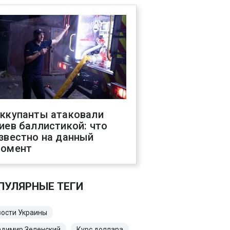
ккупанты атаковали
иев баллистикой: что
звестно на данный
омент
ПУЛЯРНЫЕ ТЕГИ
ости Украины
адимир Зеленский
Курс доллара