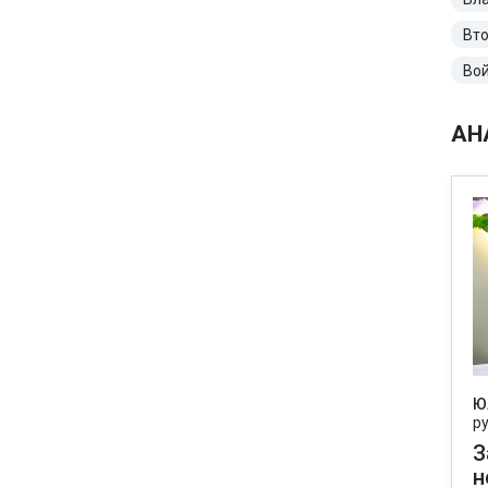
Вто
Вой
АН
Ю
р
З
н