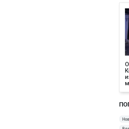
О
К
и
м
ПО
Нов
Вл