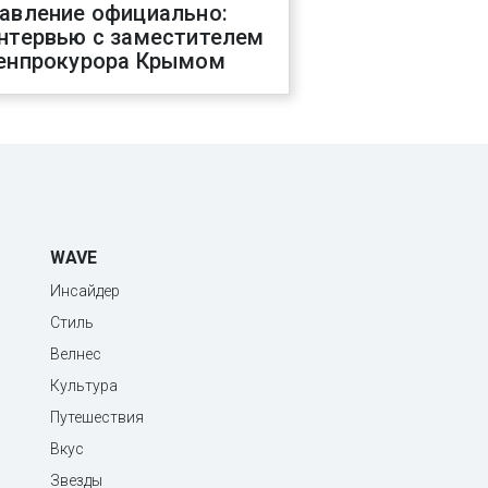
авление официально:
нтервью с заместителем
енпрокурора Крымом
WAVE
Инсайдер
Стиль
Велнес
Культура
Путешествия
Вкус
Звезды