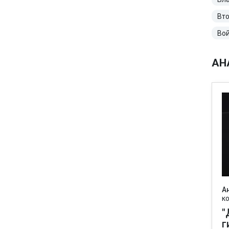
Вто
Вой
АН
А
к
"
г