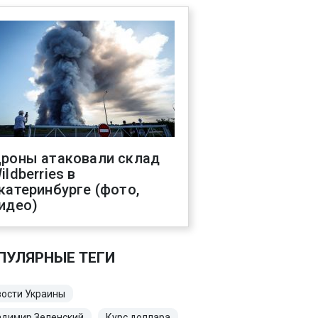
роны атаковали склад
ildberries в
катеринбурге (фото,
идео)
ПУЛЯРНЫЕ ТЕГИ
ости Украины
адимир Зеленский
Курс доллара