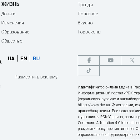
ЖИЗНЬ
Тренды
Деньги
Полезное
Изменения
Вкусно
Образование
Гороскопы
Общество
UA
EN
RU
Разместить рекламу
ы
Идентификатор онлайн-медиа в Реес
Информационный портал «РБК-Укр
(украинскую, русскую и английскую
https://www.rbc.ua
. Фотографии, и
правообладателям. Все фотографии
журналисты РБК-Украина, размещен
Commons Attribution 4.0 Internatio
разделять точку зрения авторов. О
опровержению и подтверждению их 