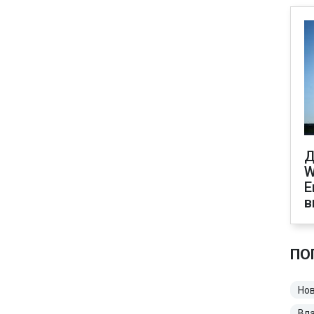
Д
W
Е
в
ПО
Нов
Вл