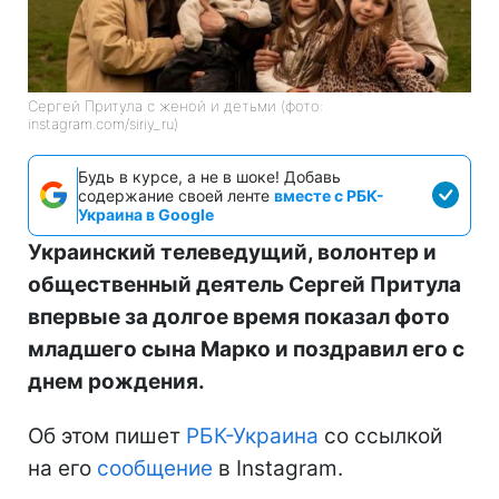
Сергей Притула с женой и детьми (фото:
instagram.com/siriy_ru)
Будь в курсе, а не в шоке! Добавь
содержание своей ленте
вместе с РБК-
Украина в Google
Украинский телеведущий, волонтер и
общественный деятель Сергей Притула
впервые за долгое время показал фото
младшего сына Марко и поздравил его с
днем рождения.
Об этом пишет
РБК-Украина
со ссылкой
на его
сообщение
в Instagram.