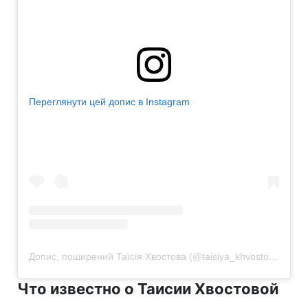
Переглянути цей допис в Instagram
Допис, поширений Таїсія Хвостова (@taisiya_khvostova)
Что известно о Таисии Хвостовой