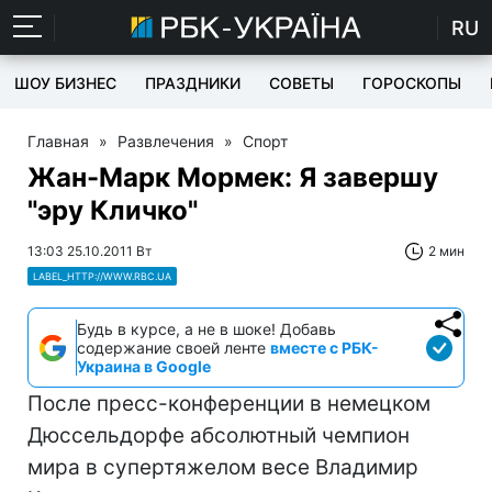
RU
ШОУ БИЗНЕС
ПРАЗДНИКИ
СОВЕТЫ
ГОРОСКОПЫ
Главная
»
Развлечения
»
Спорт
Жан-Марк Мормек: Я завершу
"эру Кличко"
13:03 25.10.2011 Вт
2 мин
LABEL_HTTP://WWW.RBC.UA
Будь в курсе, а не в шоке! Добавь
содержание своей ленте
вместе с РБК-
Украина в Google
После пресс-конференции в немецком
Дюссельдорфе абсолютный чемпион
мира в супертяжелом весе Владимир