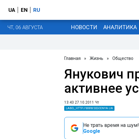
UA
EN
RU
НОВОСТИ
АНАЛИТИКА
ЧТ, 06 АВГУСТА
Главная
»
Жизнь
»
Общество
Янукович п
активнее у
13:43 27.10.2011 Чт
LABEL_HTTP://WWW.SEGODNYA.UA
Не трать время на шум!
Google