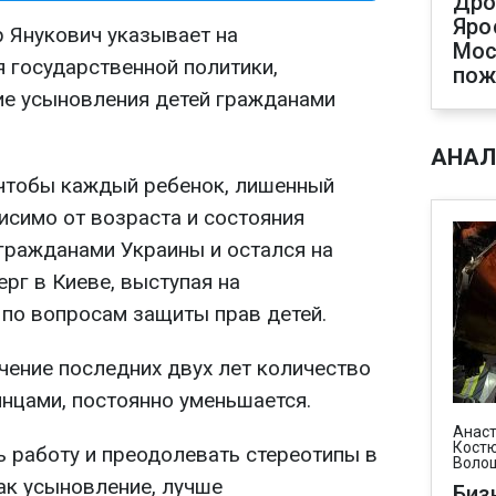
Дро
Яро
 Янукович указывает на
Мос
 государственной политики,
пож
ие усыновления детей гражданами
АНАЛ
 чтобы каждый ребенок, лишенный
исимо от возраста и состояния
гражданами Украины и остался на
верг в Киеве, выступая на
по вопросам защиты прав детей.
ечение последних двух лет количество
инцами, постоянно уменьшается.
Анаст
Костю
 работу и преодолевать стереотипы в
Воло
ак усыновление, лучше
Биз