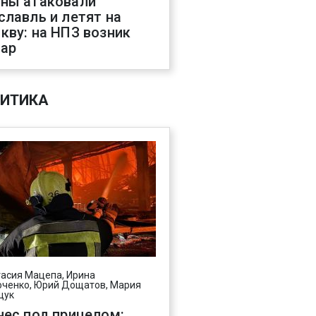
ны атаковали
славль и летят на
кву: на НПЗ возник
ар
ИТИКА
асия Мацепа, Ирина
ченко, Юрий Дощатов, Мария
щук
нес под прицелом: