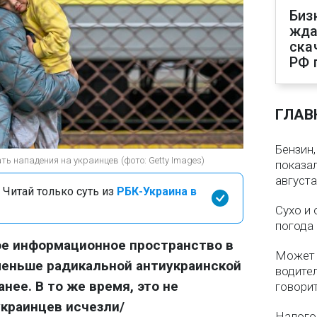
Биз
жда
ска
РФ 
ГЛАВ
Бензин,
ь нападения на украинцев (фото: Getty Images)
показа
августа
 Читай только суть из
РБК-Украина в
Сухо и 
погода 
е информационное пространство в
Может 
еньше радикальной антиукраинской
водител
нее. В то же время, это не
говори
украинцев исчезли/
Налого