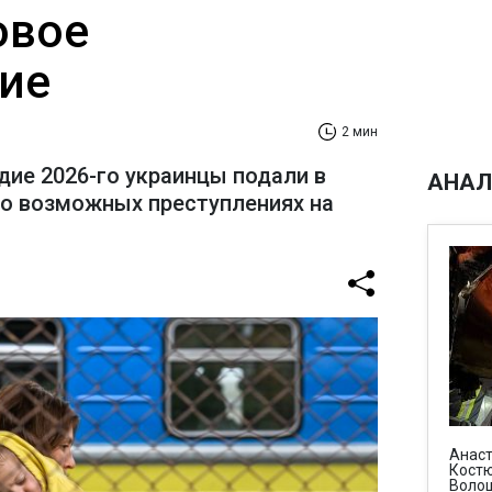
овое
ие
2 мин
дие 2026-го украинцы подали в
АНАЛ
о возможных преступлениях на
Анаст
Костю
Воло