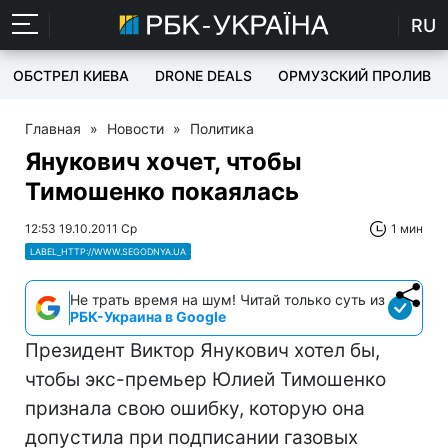
RU
ОБСТРЕЛ КИЕВА
DRONE DEALS
ОРМУЗСКИЙ ПРОЛИВ
Главная
»
Новости
»
Политика
Янукович хочет, чтобы
Тимошенко покаялась
12:53 19.10.2011 Ср
1 мин
LABEL_HTTP://WWW.SEGODNYA.UA
Не трать время на шум! Читай только суть из
РБК-Украина в Google
Президент Виктор Янукович хотел бы,
чтобы экс-премьер Юлией Тимошенко
признала свою ошибку, которую она
допустила при подписании газовых