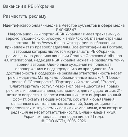
Вакансии в РБК-Украина
Разместить рекламу
Идентификатор онлайн-медиа в Реестре субъектов в сфере медиа
— R40-05347
Информационный портал «РБК-Украина» имеет трехязычную
версию (украинскую, русскую и английскую), главная страница
портала –
https://www.rbc.ua
. Фотографии, изображения
принадлежат их правообладателям. Все фотографии на Портале,
авторами которых являются журналисты РБК-Украина,
размещены на условиях лицензии Creative Commons Attribution
4.0 International. Редакция РБК-Украина может не разделять точку
зрения авторов. Оценочные суждения не подлежат
опровержению и подтверждению их правдивости. За
достоверность и содержание рекламы ответственность несет
рекламодатель. Материалы, обозначенные плашкой: "Пресс-
релизы", "Спецпроект", "Партнерский материал", "Promo",
"Благотворительность", "Резонанс" размещаются на правах
рекламы и предназначены, как правило, для лиц, достигших 21-
летнего возраста. «Новости компании» – это информационный
формат, охватывающий новости, события и объявления,
связанные с деятельностью компаний, базирующиеся на
прессрелизах, выпускаемых самими компаниями, и за которые
редакция не несет ответственности. Онлайн-медиа «РБК-
Украина» предназначено для лиц от 21 года.
© ООО «УБТ», 2006-2026.