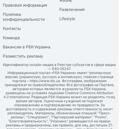
Жизнь
Правовая информация
Развлечения
Политика
Lifestyle
конфиденциальности
Контакты
Команда
Вакансии в РБК-Украина
Разместить рекламу
Идентификатор онлайн-медиа в Реестре субъектов в сфере медиа
— R40-05347
Информационный портал «РБК-Украина» имеет трехязычную
версию (украинскую, русскую и английскую), главная страница
портала –
https://www.rbc.ua
. Фотографии, изображения
принадлежат их правообладателям. Все фотографии на Портале,
авторами которых являются журналисты РБК-Украина,
размещены на условиях лицензии Creative Commons Attribution
4.0 International. Редакция РБК-Украина может не разделять точку
зрения авторов. Оценочные суждения не подлежат
опровержению и подтверждению их правдивости. За
достоверность и содержание рекламы ответственность несет
рекламодатель. Материалы, обозначенные плашкой: "Пресс-
релизы", "Спецпроект", "Партнерский материал", "Promo",
"Благотворительность", "Резонанс" размещаются на правах
рекламы и предназначены, как правило, для лиц, достигших 21-