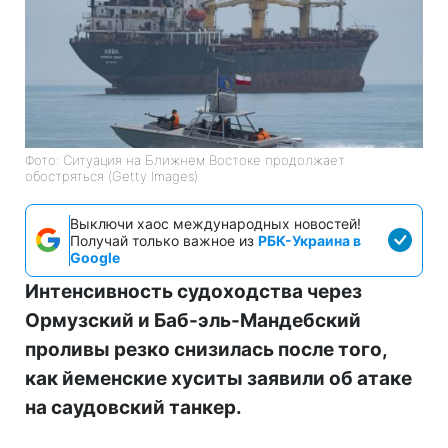
Фото: Ситуация на Ближнем Востоке продолжает
обостряться (Getty Images)
Выключи хаос международных новостей!
Получай только важное из
РБК-Украина в
Google
Интенсивность судоходства через
Ормузский и Баб-эль-Мандебский
проливы резко снизилась после того,
как йеменские хуситы заявили об атаке
на саудовский танкер.