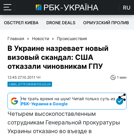
RU
ОБСТРЕЛ КИЕВА
DRONE DEALS
ОРМУЗСКИЙ ПРОЛИВ
Главная
»
Новости
»
Происшествия
В Украине назревает новый
визовый скандал: США
отказали чиновникам ГПУ
12:45 27.10.2011 Чт
1 мин
LABEL_HTTP://WWW.FOCUS.UA
Не трать время на шум! Читай только суть из
РБК-Украина в Google
Четырем высокопоставленным
сотрудникам Генеральной прокуратуры
Украины отказано во въезде в