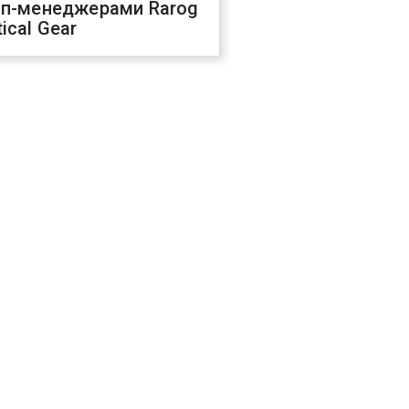
оп-менеджерами Rarog
ical Gear