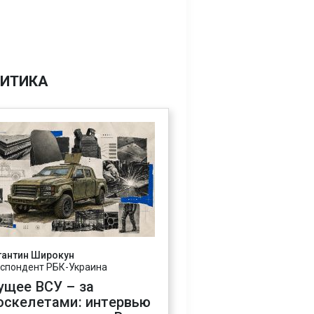
ИТИКА
тантин Широкун
спондент РБК-Украина
ущее ВСУ – за
оскелетами: интервью