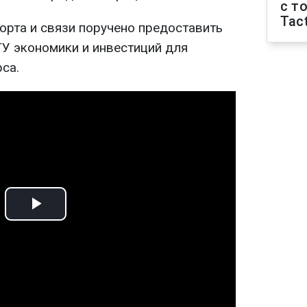
с т
Tact
орта и связи поручено предоставить
У экономики и инвестиций для
са.
Play
Video