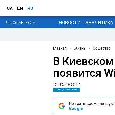
UA
EN
RU
НОВОСТИ
АНАЛИТИКА
ЧТ, 06 АВГУСТА
Главная
»
Жизнь
»
Общество
В Киевском
появится Wi
15:43 24.10.2011 Пн
LABEL_HTTP://LB.UA/
Не трать время на шум!
Google