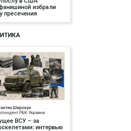
-послу в США
фанишиной избрали
у пресечения
ИТИКА
тантин Широкун
спондент РБК-Украина
ущее ВСУ – за
оскелетами: интервью