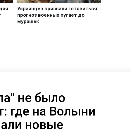
ла" не было
т: где на Волыни
али новые