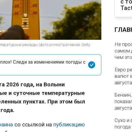
с т
Tact
ГЛАВ
Не про
пературные рекорды (фото иллюстративное: Getty
самом 
чем эт
сплох! Следи за изменениями погоды с
Евро ре
валют в
августа
та 2026 года, на Волыни
ые и суточные температурные
Бензин,
ленных пунктах. При этом был
показа
августа
года.
Сухо и 
раина
со ссылкой на
публикацию
погода 