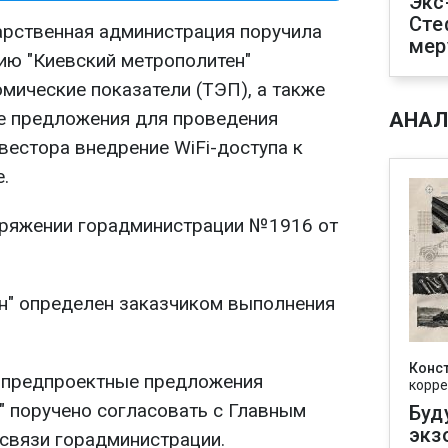
Экс
Сте
арственная администрация поручила
мер
ю "Киевский метрополитен"
мические показатели (ТЭП), а также
 предложения для проведения
АНАЛ
вестора внедрение WiFi-доступа к
.
оряжении горадминистрации №1916 от
н" определен заказчиком выполнения
Конс
 предпроектные предложения
корре
" поручено согласовать с Главным
Буд
экз
 связи горадминистрации.