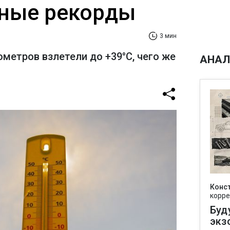
ные рекорды
3 мин
метров взлетели до +39°С, чего же
АНАЛ
Конс
корре
Буд
экз