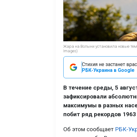
Жара на Волыни установила новые тем
Images)
Стихия не застанет вра
РБК-Украина в Google
В течение среды, 5 авгус
зафиксировали абсолютн
максимумы в разных насе
побит ряд рекордов 1963 
Об этом сообщает
РБК-Ук