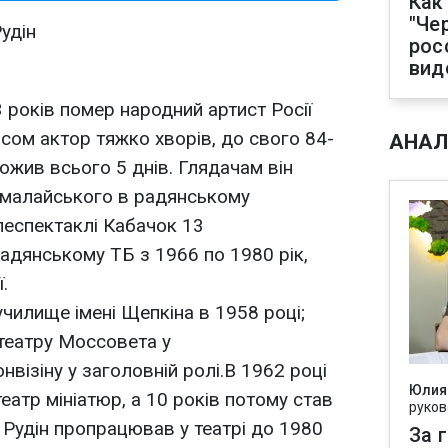
Как
"Че
рос
вид
3 років помер народний артист Росії
асом актор тяжко хворів, до свого 84-
АНАЛ
ожив всього 5 днів. Глядачам він
Гімалайського в радянському
леспектаклі Кабачок 13
радянському ТБ з 1966 по 1980 рік,
.
училище імені Щепкіна в 1958 році;
 театру Моссовета у
візіну у заголовній ролі.В 1962 році
Юлия
атр мініатюр, а 10 років потому став
руков
Рудін пропрацював у театрі до 1980
За 