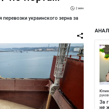
2 мин
я перевозки украинского зерна за
АНАЛ
Юлия
руков
За 
не 