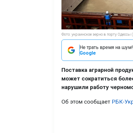
Фото: украинское зерно в порту Одессы (
Не трать время на шум!
Google
Поставка аграрной проду
может сократиться более
нарушили работу черномо
Об этом сообщает
РБК-Ук