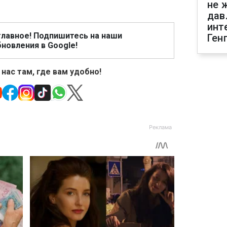
не 
дав
инт
главное! Подпишитесь на наши
Ген
новления в Google!
 нас там, где вам удобно!