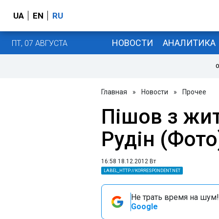
UA
EN
RU
НОВОСТИ
АНАЛИТИКА
ПТ, 07 АВГУСТА
О
Главная
»
Новости
»
Прочее
Пішов з жи
Рудін (Фото
16:58 18.12.2012 Вт
LABEL_HTTP://KORRESPONDENT.NET
Не трать время на шум!
Google