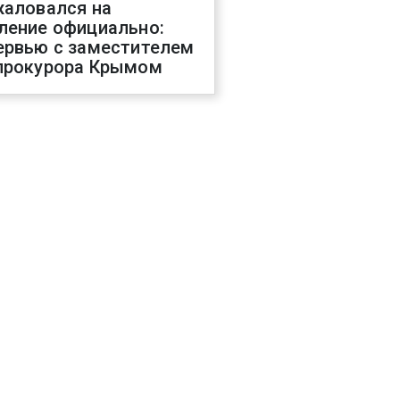
жаловался на
ление официально:
ервью с заместителем
прокурора Крымом