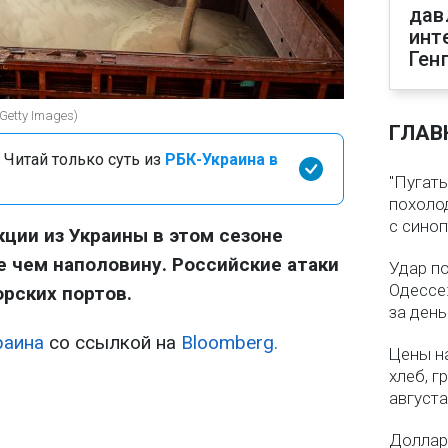
дав
инт
Ген
Getty Images)
ГЛАВ
 Читай только суть из
РБК-Украина в
"Пугать
похолод
с сино
кции из Украины в этом сезоне
 чем наполовину. Российские атаки
Удар п
Одессе:
рских портов.
за ден
раина
со ссылкой на
Bloomberg.
Цены на
хлеб, г
августа
Доллар 