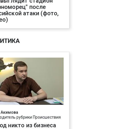
 выглядит стадион
рноморец" после
сийской атаки (фото,
ео)
ИТИКА
 Акимова
одитель рубрики Происшествия
год никто из бизнеса