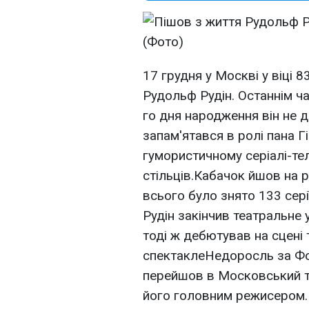
17 грудня у Москві у віці 8
Рудольф Рудін. Останнім ч
го дня народження він не д
запам'ятався в ролі пана 
гумористичному серіалі-те
стільців.Кабачок йшов на 
всього було знято 133 серії
Рудін закінчив театральне 
тоді ж дебютував на сцені
спектаклеНедоросль за Фон
перейшов в Московський те
його головним режисером. 