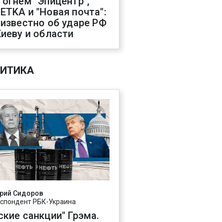
 огнем "Эпицентр",
ETKA и "Новая почта":
 известно об ударе РФ
Киеву и области
ИТИКА
рий Сидоров
спондент РБК-Украина
ские санкции" Грэма.