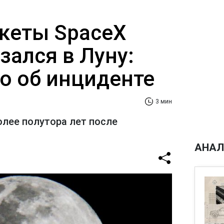
кеты SpaceX
езался в Луну:
но об инциденте
3 мин
олее полутора лет после
АНАЛ