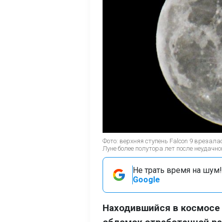
Фото: верхняя ступень Falcon 9 врезала
Луне более полутора лет после неудачно
Не трать время на шум!
Google
Находившийся в космосе