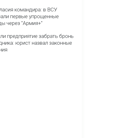
гласия командира: в ВСУ
вали первые упрощенные
ды через "Армия+"
ли предприятие забрать бронь
дника: юрист назвал законные
ния