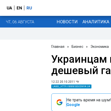
UA
EN
RU
НОВОСТИ
АНАЛИТИКА
ЧТ, 06 АВГУСТА
Главная
»
Бизнес
»
Экономика
Украинцам
дешевый газ
12:22 20.10.2011 Чт
LABEL_HTTP://WWW.SEGODNYA.UA
Не трать время на шум!
Google