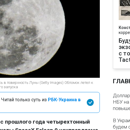
Конс
корре
Буд
экз
с т
Tact
ГЛАВ
сь в поверхность Луны (Getty Images) Обломок летел к
го запуска
Доллар 
 Читай только суть из
РБК-Украина в
НБУ на 
повыше
В Укра
 с прошлого года четырехтонный
будем 