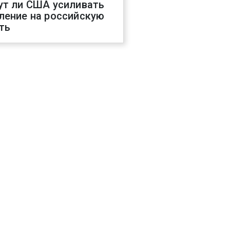
ут ли США усиливать
ление на российскую
ть