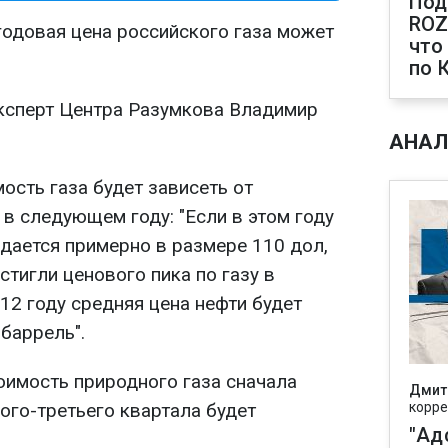
Под
ROZ
одовая цена российского газа может
что
по 
ксперт Центра Разумкова Владимир
АНАЛ
мость газа будет зависеть от
в следующем году: "Если в этом году
идается примерно в размере 110 дол,
стигли ценового пика по газу в
012 году средняя цена нефти будет
 баррель".
тоимость природного газа сначала
Дмит
рого-третьего квартала будет
корре
"Ад