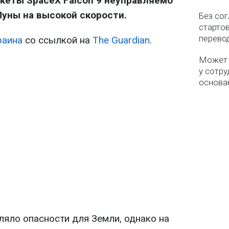
кеты SpaceX Falcon 9 неуправляемо
Луны на высокой скорости.
Без со
старто
перево
раина
со ссылкой на
The Guardian
.
Может 
у сотру
основа
ляло опасности для Земли, однако на