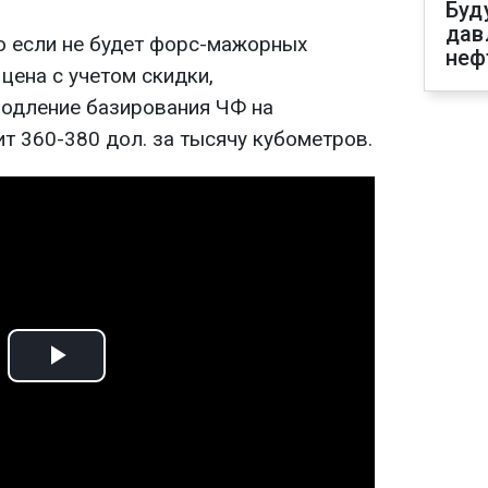
Буд
дав
то если не будет форс-мажорных
неф
 цена с учетом скидки,
одление базирования ЧФ на
т 360-380 дол. за тысячу кубометров.
Play
Video