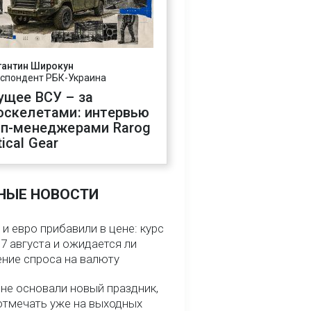
тантин Широкун
спондент РБК-Украина
ущее ВСУ – за
оскелетами: интервью
оп-менеджерами Rarog
ical Gear
НЫЕ НОВОСТИ
и евро прибавили в цене: курс
7 августа и ожидается ли
ние спроса на валюту
ине основали новый праздник,
отмечать уже на выходных