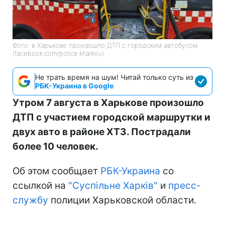
Фото: в Харькове произошло ДТП с городским автобусом
(facebook.com/police.kharkov)
Не трать время на шум! Читай только суть из
РБК-Украина в Google
Утром 7 августа в Харькове произошло
ДТП с участием городской маршрутки и
двух авто в районе ХТЗ. Пострадали
более 10 человек.
Об этом сообщает
РБК-Украина
со
ссылкой на
"Суспільне Харків"
и
пресс-
службу
полиции Харьковской области.