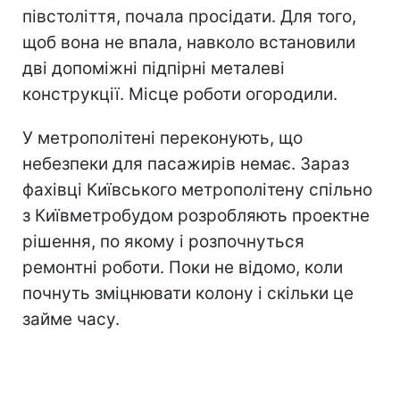
півстоліття, почала просідати. Для того,
щоб вона не впала, навколо встановили
дві допоміжні підпірні металеві
конструкції. Місце роботи огородили.
У метрополітені переконують, що
небезпеки для пасажирів немає. Зараз
фахівці Київського метрополітену спільно
з Київметробудом розробляють проектне
рішення, по якому і розпочнуться
ремонтні роботи. Поки не відомо, коли
почнуть зміцнювати колону і скільки це
займе часу.