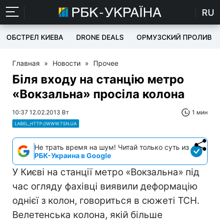
RU
ОБСТРЕЛ КИЕВА
DRONE DEALS
ОРМУЗСКИЙ ПРОЛИВ
Главная
»
Новости
»
Прочее
Біля входу на станцію метро
«Вокзальна» просіла колона
10:37 12.02.2013 Вт
1 мин
LABEL_HTTP://WWW.TSN.UA
Не трать время на шум! Читай только суть из
РБК-Украина в Google
У Києві на станції метро «Вокзальна» під
час огляду фахівці виявили деформацію
однієї з колон, говориться в сюжеті ТСН.
Велетенська колона, якій більше