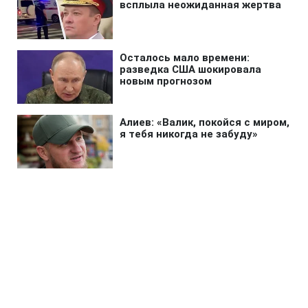
Главная
»
Бизнес
»
Tech
ChatGPT больше не
ограничивает чаты: OpenAI
открыла безлимит для всех