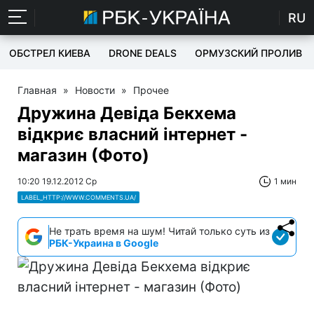
RU
ОБСТРЕЛ КИЕВА
DRONE DEALS
ОРМУЗСКИЙ ПРОЛИВ
Главная
»
Новости
»
Прочее
Дружина Девіда Бекхема
відкриє власний інтернет -
магазин (Фото)
10:20 19.12.2012 Ср
1 мин
LABEL_HTTP://WWW.COMMENTS.UA/
Не трать время на шум! Читай только суть из
РБК-Украина в Google