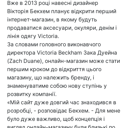
Вже в 2013 році навесні дизайнер
Вікторія Бекхем планує відкрити перший
інтернет-магазин, в якому будуть
продаватися аксесуари, окуляри, денім і
лінія одягу Victoria.
За словами головного виконавчого
директора Victoria Beckham Зака Дуейна
(Zach Duane), онлайн-магазин може стати
першим кроком до відкриття цього
магазину, що належить бренду, і
знаменуватиме собою нову ступінь у
розвитку компанії.
«Мій сайт дуже довгий час знаходився в
розробці, - розповідає Бекхем. - Для мене
було дуже важливо, щоб концепція і
вигляд онлайн-магазину були близькі по