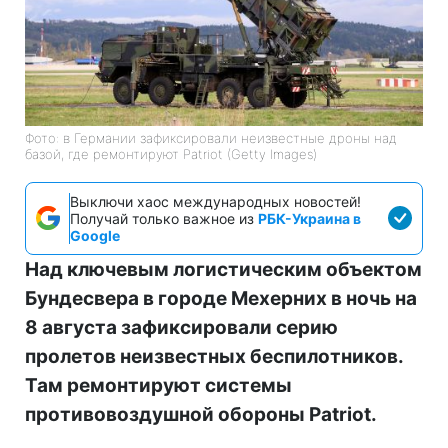
Фото: в Германии зафиксировали неизвестные дроны над
базой, где ремонтируют Patriot (Getty Images)
Выключи хаос международных новостей!
Получай только важное из
РБК-Украина в
Google
Над ключевым логистическим объектом
Бундесвера в городе Мехерних в ночь на
8 августа зафиксировали серию
пролетов неизвестных беспилотников.
Там ремонтируют системы
противовоздушной обороны Patriot.