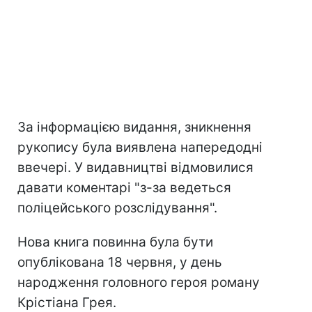
За інформацією видання, зникнення
рукопису була виявлена напередодні
ввечері. У видавництві відмовилися
давати коментарі "з-за ведеться
поліцейського розслідування".
Нова книга повинна була бути
опублікована 18 червня, у день
народження головного героя роману
Крістіана Грея.