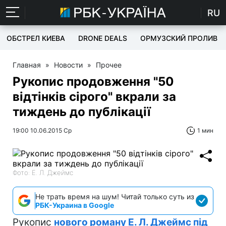
RU
ОБСТРЕЛ КИЕВА
DRONE DEALS
ОРМУЗСКИЙ ПРОЛИВ
Главная
»
Новости
»
Прочее
Рукопис продовження "50
відтінків сірого" вкрали за
тиждень до публікації
19:00 10.06.2015 Ср
1 мин
Фото: Е. Л. Джеймс
Не трать время на шум! Читай только суть из
РБК-Украина в Google
Рукопис
нового роману Е. Л. Джеймс під