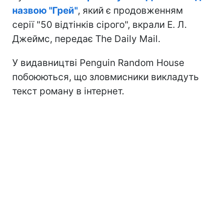
назвою "Грей"
, який є продовженням
серії "50 відтінків сірого", вкрали Е. Л.
Джеймс, передає The Daily Mail.
У видавництві Penguin Random House
побоюються, що зловмисники викладуть
текст роману в інтернет.