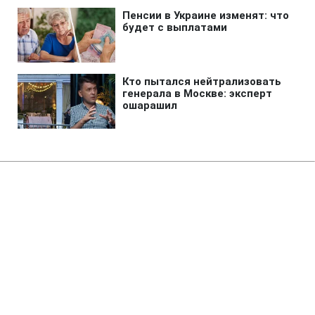
Главная
»
Новости
»
Война в Украине
Готов ли Киев к
территориальным уступкам
после массированных атак РФ:
данные опроса
12:40 07.08.2026 Пт
1 мин