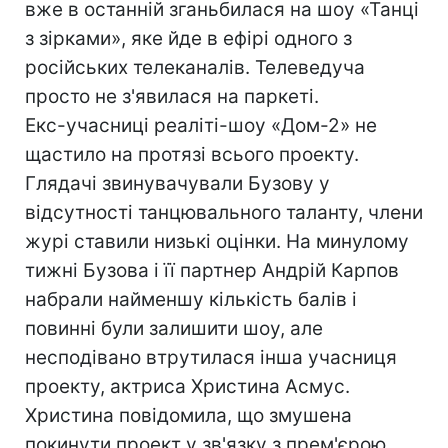
вже в останній зганьбилася на шоу «Танці
з зірками», яке йде в ефірі одного з
російських телеканалів. Телеведуча
просто не з'явилася на паркеті.
Екс-учасниці реаліті-шоу «Дом-2» не
щастило на протязі всього проекту.
Глядачі звинувачували Бузову у
відсутності танцювального таланту, члени
журі ставили низькі оцінки. На минулому
тижні Бузова і її партнер Андрій Карпов
набрали найменшу кількість балів і
повинні були залишити шоу, але
несподівано втрутилася інша учасниця
проекту, актриса Христина Асмус.
Христина повідомила, що змушена
покинути проект у зв'язку з прем'єрою