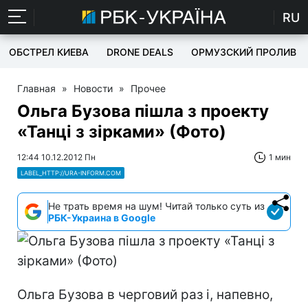
RU
ОБСТРЕЛ КИЕВА
DRONE DEALS
ОРМУЗСКИЙ ПРОЛИВ
Главная
»
Новости
»
Прочее
Ольга Бузова пішла з проекту
«Танці з зірками» (Фото)
12:44 10.12.2012 Пн
1 мин
LABEL_HTTP://URA-INFORM.COM
Не трать время на шум! Читай только суть из
РБК-Украина в Google
Ольга Бузова в черговий раз і, напевно,