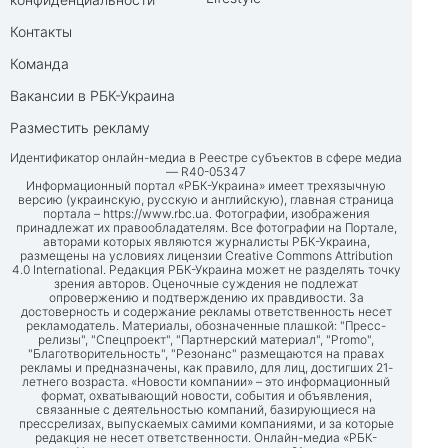
Контакты
Команда
Вакансии в РБК-Украина
Разместить рекламу
Идентификатор онлайн-медиа в Реестре субъектов в сфере медиа
— R40-05347
Информационный портал «РБК-Украина» имеет трехязычную
версию (украинскую, русскую и английскую), главная страница
портала –
https://www.rbc.ua
. Фотографии, изображения
принадлежат их правообладателям. Все фотографии на Портале,
авторами которых являются журналисты РБК-Украина,
размещены на условиях лицензии Creative Commons Attribution
4.0 International. Редакция РБК-Украина может не разделять точку
зрения авторов. Оценочные суждения не подлежат
опровержению и подтверждению их правдивости. За
достоверность и содержание рекламы ответственность несет
рекламодатель. Материалы, обозначенные плашкой: "Пресс-
релизы", "Спецпроект", "Партнерский материал", "Promo",
"Благотворительность", "Резонанс" размещаются на правах
рекламы и предназначены, как правило, для лиц, достигших 21-
летнего возраста. «Новости компании» – это информационный
формат, охватывающий новости, события и объявления,
связанные с деятельностью компаний, базирующиеся на
прессрелизах, выпускаемых самими компаниями, и за которые
редакция не несет ответственности. Онлайн-медиа «РБК-