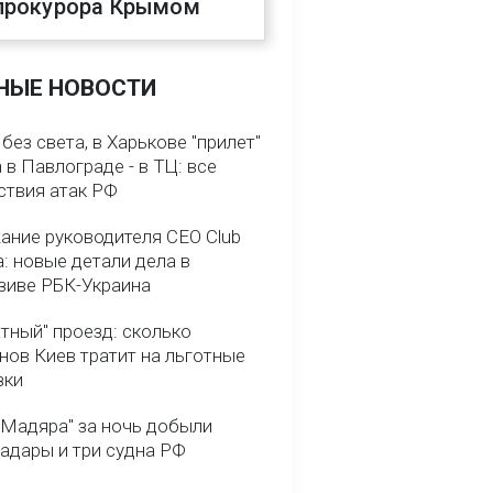
прокурора Крымом
НЫЕ НОВОСТИ
без света, в Харькове "прилет"
а в Павлограде - в ТЦ: все
ствия атак РФ
ание руководителя CEO Club
: новые детали дела в
зиве РБК-Украина
тный" проезд: сколько
нов Киев тратит на льготные
зки
 Мадяра" за ночь добыли
радары и три судна РФ