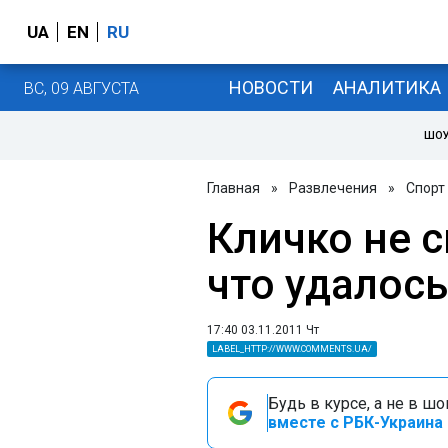
UA
EN
RU
НОВОСТИ
АНАЛИТИКА
ВС, 09 АВГУСТА
ШОУ
Главная
»
Развлечения
»
Спорт
Кличко не с
что удалос
17:40 03.11.2011 Чт
LABEL_HTTP://WWW.COMMENTS.UA/
Будь в курсе, а не в ш
вместе с РБК-Украина 