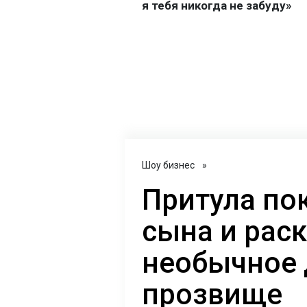
Шоу бизнес
»
Притула по
сына и рас
необычное
прозвище