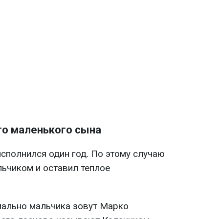
го маленького сына
полнился один год. По этому случаю
льчиком и оставил теплое
иально мальчика зовут Марко