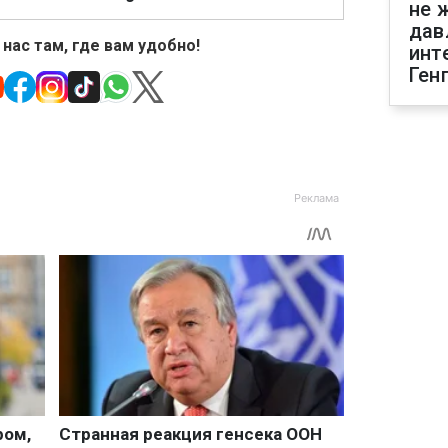
не 
дав
 нас там, где вам удобно!
инт
Ген