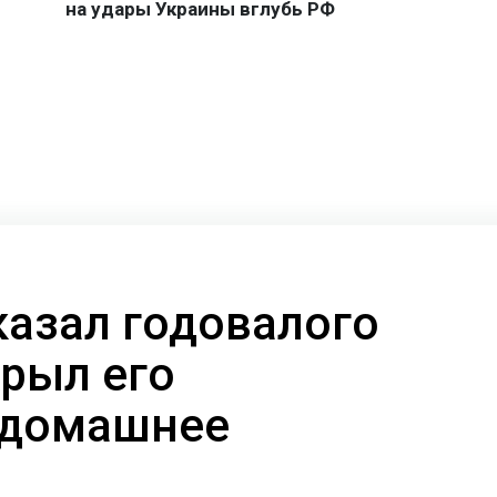
казал годовалого
крыл его
 домашнее