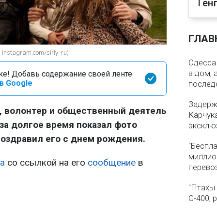
Ген
ГЛАВ
instagram.com/siriy_ru)
Одесса 
в дом, 
оке! Добавь содержание своей ленте
в Google
послед
Задерж
, волонтер и общественный деятель
Карчука
за долгое время показал фото
эксклю
оздравил его с днем рождения.
"Беспла
миллио
а
со ссылкой на его
сообщение
в
перево
"Птахы
С-400, 