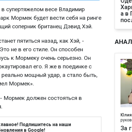
Оде
Хар
 в супертяжелом весе Владимир
а в
арк Мормек будет вести себя на ринге
пос
ущий соперник британец Дэвид Хэй.
анет пятиться назад, как Хэй, -
АНАЛ
Это не в его стиле. Он способен
усь к Мормеку очень серьезно. Он
окаутировал его. Я же в поединке с
 реально мощный удар, а стало быть,
умел Мормек».
 - Мормек должен состояться в
.
Юлия
руков
главное! Подпишитесь на наши
За 
новления в Google!