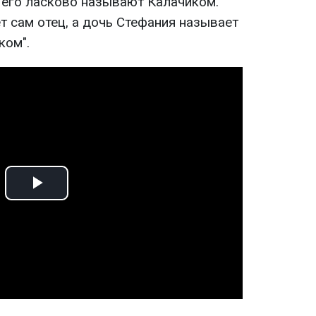
е его ласково называют Калачиком.
т сам отец, а дочь Стефания называет
ком".
Play
Video