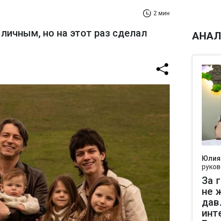
2 мин
личным, но на этот раз сделал
АНАЛ
Юлия
руков
За 
не 
дав
инт