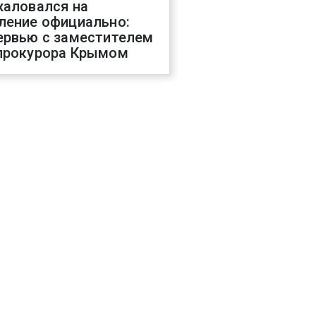
жаловался на
ление официально:
ервью с заместителем
прокурора Крымом